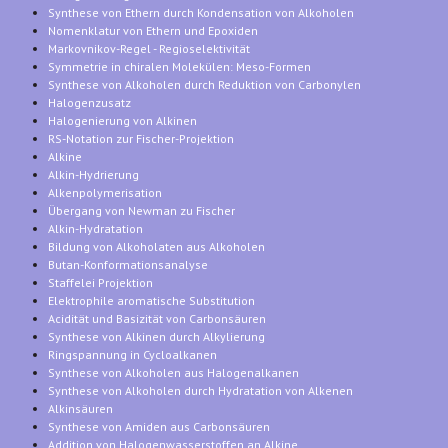
Synthese von Ethern durch Kondensation von Alkoholen
Nomenklatur von Ethern und Epoxiden
Markovnikov-Regel - Regioselektivität
Symmetrie in chiralen Molekülen: Meso-Formen
Synthese von Alkoholen durch Reduktion von Carbonylen
Halogenzusatz
Halogenierung von Alkinen
RS-Notation zur Fischer-Projektion
Alkine
Alkin-Hydrierung
Alkenpolymerisation
Übergang von Newman zu Fischer
Alkin-Hydratation
Bildung von Alkoholaten aus Alkoholen
Butan-Konformationsanalyse
Staffelei Projektion
Elektrophile aromatische Substitution
Acidität und Basizität von Carbonsäuren
Synthese von Alkinen durch Alkylierung
Ringspannung in Cycloalkanen
Synthese von Alkoholen aus Halogenalkanen
Synthese von Alkoholen durch Hydratation von Alkenen
Alkinsäuren
Synthese von Amiden aus Carbonsäuren
Addition von Halogenwasserstoffen an Alkine