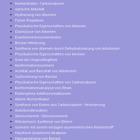
Nomenklatur - Carbonsäuren
optische Aktivität
Hydrierung von Alkenen
Fisher-Projektion
Physikalische Eigenschaften von Alkenen
Ozonolyse von Alkenen
Enantiomerennomenklatur
Benzol-Nitrierung
Synthese von Alkenen durch Dehydratisierung von Alkoholen
Physikalische Eigenschaften von Aminen
Grad der Ungesättigtheit
Konformationsisomere
Acidität und Basizität von Alkoholen
Sulfonierung von Benzol
Physikalische Eigenschaften von Carbonsäuren
Konformationsanalyse von Ethan
Elektrophile Additionsreaktionen
Alkine-Nomenklatur
Synthese von Estern aus Carbonsäuren - Veresterung
Aldolkondensation
Stereochemie - Stereoisomerie
Williamsons Synthese von Ethern
Isomere mit einem einzigen asymmetrischen Kohlenstoff
Haloform (Iodoform)-Reaktion
Halogenierung von Benzol