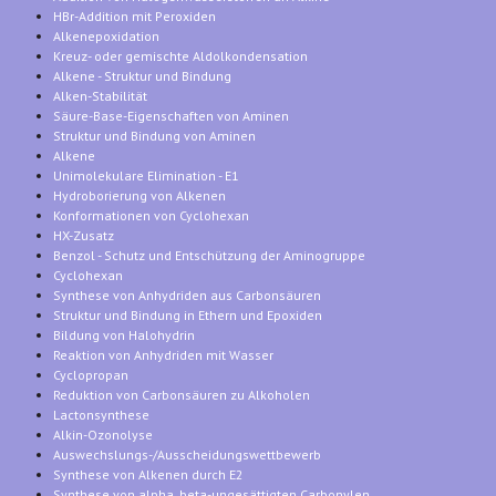
HBr-Addition mit Peroxiden
Alkenepoxidation
Kreuz- oder gemischte Aldolkondensation
Alkene - Struktur und Bindung
Alken-Stabilität
Säure-Base-Eigenschaften von Aminen
Struktur und Bindung von Aminen
Alkene
Unimolekulare Elimination - E1
Hydroborierung von Alkenen
Konformationen von Cyclohexan
HX-Zusatz
Benzol - Schutz und Entschützung der Aminogruppe
Cyclohexan
Synthese von Anhydriden aus Carbonsäuren
Struktur und Bindung in Ethern und Epoxiden
Bildung von Halohydrin
Reaktion von Anhydriden mit Wasser
Cyclopropan
Reduktion von Carbonsäuren zu Alkoholen
Lactonsynthese
Alkin-Ozonolyse
Auswechslungs-/Ausscheidungswettbewerb
Synthese von Alkenen durch E2
Synthese von alpha, beta-ungesättigten Carbonylen