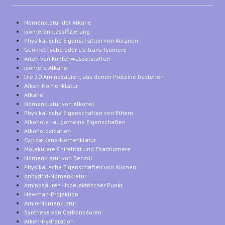
Nomenklatur der Alkane
Isomerenklassifizierung
Physikalische Eigenschaften von Alkanen
Geometrische oder cis-trans-Isomere
Arten von Kohlenwasserstoffen
isomere Alkane
Die 20 Aminosäuren, aus denen Proteine bestehen
Alken-Nomenklatur
Alkane
Nomenklatur von Alkohol
Physikalische Eigenschaften von Ethern
Alkohole - allgemeine Eigenschaften
Alkoholoxidation
Cycloalkane-Nomenklatur
Molekulare Chiralität und Enantiomere
Nomenklatur von Benzol
Physikalische Eigenschaften von Alkinen
Anhydrid-Nomenklatur
Aminosäuren - Isoelektrischer Punkt
Newman-Projektion
Amin-Nomenklatur
Synthese von Carbonsäuren
Alken-Hydratation