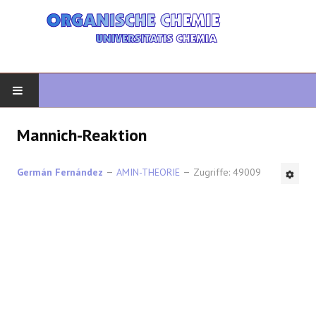
START
Mannich-Reaktion
ORGANISCHE CHEMIE
Germán Fernández
AMIN-THEORIE
Zugriffe: 49009
FORTGESCHRITTENE ORGANISCHE
HETEROZYKLEN
SYNTHESE
SPEKTROSKOPIE