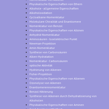
Physikalische Eigenschaften von Ethern
Alkohole - allgemeine Eigenschaften
Alkoholoxidation
Cycloalkane-Nomenklatur
Molekulare Chiralität und Enantiomere
Nomenklatur von Benzol
Physikalische Eigenschaften von Alkinen
Anhydrid-Nomenklatur
Aminosäuren - Isoelektrischer Punkt
Newman-Projektion
Amin-Nomenklatur
Synthese von Carbonsäuren
Alken-Hydratation
Nomenklatur - Carbonsäuren
optische Aktivität
Hydrierung von Alkenen
Fisher-Projektion
Physikalische Eigenschaften von Alkenen
Ozonolyse von Alkenen
Enantiomerennomenklatur
Benzol-Nitrierung
Synthese von Alkenen durch Dehydratisierung von
Alkoholen
Physikalische Eigenschaften von Aminen