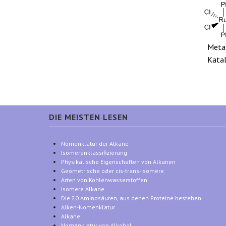
Meta
Katal
DIE MEISTEN LESEN
Nomenklatur der Alkane
Isomerenklassifizierung
Physikalische Eigenschaften von Alkanen
Geometrische oder cis-trans-Isomere
Arten von Kohlenwasserstoffen
isomere Alkane
Die 20 Aminosäuren, aus denen Proteine bestehen
Alken-Nomenklatur
Alkane
Nomenklatur von Alkohol