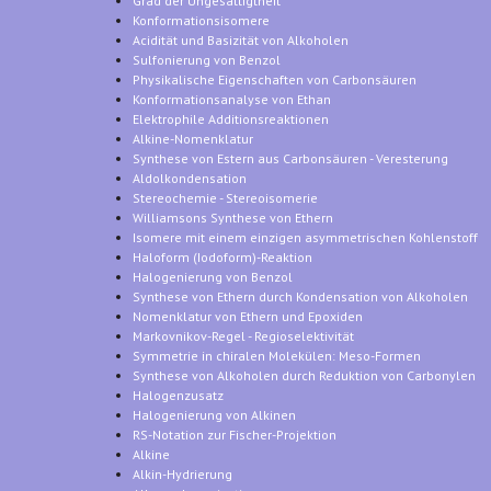
Grad der Ungesättigtheit
Konformationsisomere
Acidität und Basizität von Alkoholen
Sulfonierung von Benzol
Physikalische Eigenschaften von Carbonsäuren
Konformationsanalyse von Ethan
Elektrophile Additionsreaktionen
Alkine-Nomenklatur
Synthese von Estern aus Carbonsäuren - Veresterung
Aldolkondensation
Stereochemie - Stereoisomerie
Williamsons Synthese von Ethern
Isomere mit einem einzigen asymmetrischen Kohlenstoff
Haloform (Iodoform)-Reaktion
Halogenierung von Benzol
Synthese von Ethern durch Kondensation von Alkoholen
Nomenklatur von Ethern und Epoxiden
Markovnikov-Regel - Regioselektivität
Symmetrie in chiralen Molekülen: Meso-Formen
Synthese von Alkoholen durch Reduktion von Carbonylen
Halogenzusatz
Halogenierung von Alkinen
RS-Notation zur Fischer-Projektion
Alkine
Alkin-Hydrierung