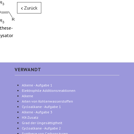
Zurück
these-
ysator
VERWANDT
Alkene - Aufgabe 1
Elektrophile Additionsreaktionen
Alkene
Arten von Kohlenwasserstoffen
Cycloalkane - Aufgabe 1
Alkene - Aufgabe 3
HX-Zusatz
Grad der Ungesättigtheit
Cycloalkane - Aufgabe 2
Synthese von Carbonsäuren