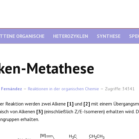
ITTENE ORGANISCHE
HETEROZYKLEN
SYNTHESE
SPE
ken-Metathese
 Fernández
Reaktionen in der organischen Chemie
Zugriffe: 34341
ser Reaktion werden zwei Alkene
[1]
und
[2]
mit einem Übergangsmet
misch von Alkenen
[3]
(einschließlich Z/E-Isomeren) erhalten wird. 
engruppen erhalten.