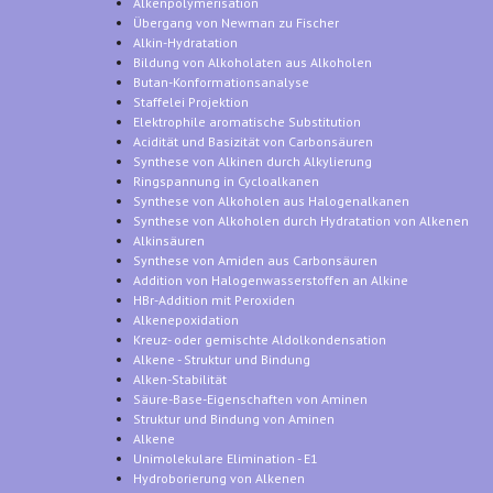
Alkenpolymerisation
Übergang von Newman zu Fischer
Alkin-Hydratation
Bildung von Alkoholaten aus Alkoholen
Butan-Konformationsanalyse
Staffelei Projektion
Elektrophile aromatische Substitution
Acidität und Basizität von Carbonsäuren
Synthese von Alkinen durch Alkylierung
Ringspannung in Cycloalkanen
Synthese von Alkoholen aus Halogenalkanen
Synthese von Alkoholen durch Hydratation von Alkenen
Alkinsäuren
Synthese von Amiden aus Carbonsäuren
Addition von Halogenwasserstoffen an Alkine
HBr-Addition mit Peroxiden
Alkenepoxidation
Kreuz- oder gemischte Aldolkondensation
Alkene - Struktur und Bindung
Alken-Stabilität
Säure-Base-Eigenschaften von Aminen
Struktur und Bindung von Aminen
Alkene
Unimolekulare Elimination - E1
Hydroborierung von Alkenen