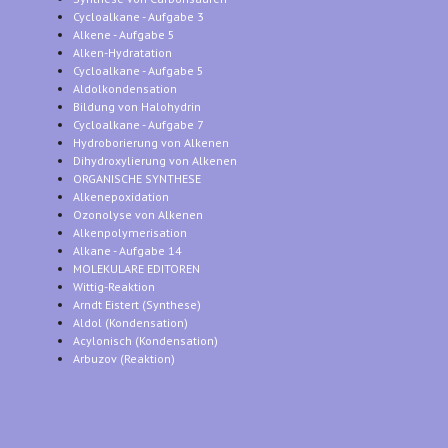
Cycloalkane - Aufgabe 3
Alkene - Aufgabe 5
Alken-Hydratation
Cycloalkane - Aufgabe 5
Aldolkondensation
Bildung von Halohydrin
Cycloalkane - Aufgabe 7
Hydroborierung von Alkenen
Dihydroxylierung von Alkenen
ORGANISCHE SYNTHESE
Alkenepoxidation
Ozonolyse von Alkenen
Alkenpolymerisation
Alkane - Aufgabe 14
MOLEKULARE EDITOREN
Wittig-Reaktion
Arndt Eistert (Synthese)
Aldol (Kondensation)
Acylonisch (Kondensation)
Arbuzov (Reaktion)