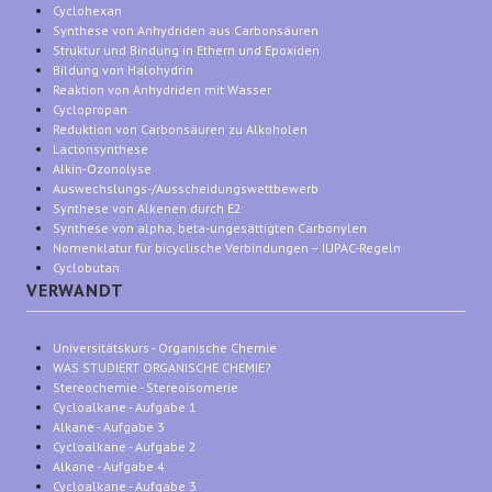
Cyclohexan
Synthese von Anhydriden aus Carbonsäuren
Struktur und Bindung in Ethern und Epoxiden
Bildung von Halohydrin
Reaktion von Anhydriden mit Wasser
Cyclopropan
Reduktion von Carbonsäuren zu Alkoholen
Lactonsynthese
Alkin-Ozonolyse
Auswechslungs-/Ausscheidungswettbewerb
Synthese von Alkenen durch E2
Synthese von alpha, beta-ungesättigten Carbonylen
Nomenklatur für bicyclische Verbindungen – IUPAC-Regeln
Cyclobutan
VERWANDT
Universitätskurs - Organische Chemie
WAS STUDIERT ORGANISCHE CHEMIE?
Stereochemie - Stereoisomerie
Cycloalkane - Aufgabe 1
Alkane - Aufgabe 3
Cycloalkane - Aufgabe 2
Alkane - Aufgabe 4
Cycloalkane - Aufgabe 3