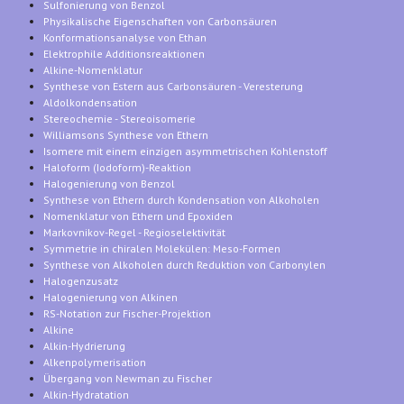
Sulfonierung von Benzol
Physikalische Eigenschaften von Carbonsäuren
Konformationsanalyse von Ethan
Elektrophile Additionsreaktionen
Alkine-Nomenklatur
Synthese von Estern aus Carbonsäuren - Veresterung
Aldolkondensation
Stereochemie - Stereoisomerie
Williamsons Synthese von Ethern
Isomere mit einem einzigen asymmetrischen Kohlenstoff
Haloform (Iodoform)-Reaktion
Halogenierung von Benzol
Synthese von Ethern durch Kondensation von Alkoholen
Nomenklatur von Ethern und Epoxiden
Markovnikov-Regel - Regioselektivität
Symmetrie in chiralen Molekülen: Meso-Formen
Synthese von Alkoholen durch Reduktion von Carbonylen
Halogenzusatz
Halogenierung von Alkinen
RS-Notation zur Fischer-Projektion
Alkine
Alkin-Hydrierung
Alkenpolymerisation
Übergang von Newman zu Fischer
Alkin-Hydratation