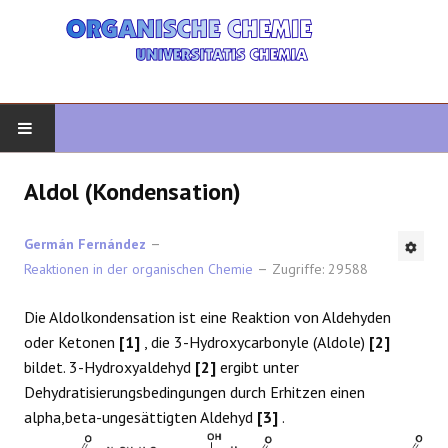
START
Aldol (Kondensation)
ORGANISCHE CHEMIE
Germán Fernández
Reaktionen in der organischen Chemie
Zugriffe: 29588
FORTGESCHRITTENE ORGANISCHE
Die Aldolkondensation ist eine Reaktion von Aldehyden
HETEROZYKLEN
oder Ketonen
[1]
, die 3-Hydroxycarbonyle (Aldole)
[2]
bildet. 3-Hydroxyaldehyd
[2]
ergibt unter
SYNTHESE
Dehydratisierungsbedingungen durch Erhitzen einen
alpha,beta-ungesättigten Aldehyd
[3]
.
SPEKTROSKOPIE