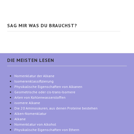
SAG MIR WAS DU BRAUCHST?
DIE MEISTEN LESEN
Nomenklatur der Alkane
Isomerenklassifizierung
Physikalische Eigenschaften von Alkanen
Geometrische oder cis-trans-Isomere
Arten von Kohlenwasserstoffen
isomere Alkane
Die 20 Aminosäuren, aus denen Proteine bestehen
Alken-Nomenklatur
Alkane
Nomenklatur von Alkohol
Physikalische Eigenschaften von Ethern