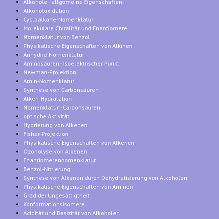
Alkohole - allgemeine Eigenschaften
Alkoholoxidation
Cycloalkane-Nomenklatur
Molekulare Chiralität und Enantiomere
Nomenklatur von Benzol
Physikalische Eigenschaften von Alkinen
Anhydrid-Nomenklatur
Aminosäuren - Isoelektrischer Punkt
Newman-Projektion
Amin-Nomenklatur
Synthese von Carbonsäuren
Alken-Hydratation
Nomenklatur - Carbonsäuren
optische Aktivität
Hydrierung von Alkenen
Fisher-Projektion
Physikalische Eigenschaften von Alkenen
Ozonolyse von Alkenen
Enantiomerennomenklatur
Benzol-Nitrierung
Synthese von Alkenen durch Dehydratisierung von Alkoholen
Physikalische Eigenschaften von Aminen
Grad der Ungesättigtheit
Konformationsisomere
Acidität und Basizität von Alkoholen