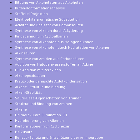
Bildung von Alkoholaten aus Alkoholen
Butan-Konformationsanalyse
Staffelei Projektion
Elektrophile aromatische Substitution
Acidität und Basizität von Carbonsäuren
Synthese von Alkinen durch Alkylierung
Ringspannung in Cycloalkanen
Synthese von Alkoholen aus Halogenalkanen
Synthese von Alkoholen durch Hydratation von Alkenen
Alkinsäuren
Synthese von Amiden aus Carbonsäuren
Addition von Halogenwasserstoffen an Alkine
HBr-Addition mit Peroxiden
Alkenepoxidation
Kreuz- oder gemischte Aldolkondensation
Alkene - Struktur und Bindung
Alken-Stabilität
Säure-Base-Eigenschaften von Aminen
Struktur und Bindung von Aminen
Alkene
Unimolekulare Elimination - E1
Hydroborierung von Alkenen
Konformationen von Cyclohexan
HX-Zusatz
Benzol - Schutz und Entschützung der Aminogruppe