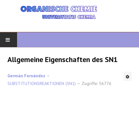
START
Allgemeine Eigenschaften des SN1
ORGANISCHE CHEMIE
Germán Fernández
SUBSTITUTIONSREAKTIONEN (SN1)
Zugriffe: 56776
FORTGESCHRITTENE ORGANISCHE
HETEROZYKLEN
SYNTHESE
SPEKTROSKOPIE