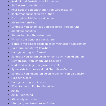
Acidität und Basizität von Alkoholen
Sulfonierung von Benzol
Physikalische Eigenschaften von Carbonsäuren
Konformationsanalyse von Ethan
Elektrophile Additionsreaktionen
Alkine-Nomenklatur
Synthese von Estern aus Carbonsäuren - Veresterung
Aldolkondensation
Stereochemie - Stereoisomerie
Williamsons Synthese von Ethern
Isomere mit einem einzigen asymmetrischen Kohlenstoff
Haloform (Iodoform)-Reaktion
Halogenierung von Benzol
Synthese von Ethern durch Kondensation von Alkoholen
Nomenklatur von Ethern und Epoxiden
Markovnikov-Regel - Regioselektivität
Symmetrie in chiralen Molekülen: Meso-Formen
Synthese von Alkoholen durch Reduktion von Carbonylen
Halogenzusatz
Halogenierung von Alkinen
RS-Notation zur Fischer-Projektion
Alkine
Alkin-Hydrierung
Alkenpolymerisation
Übergang von Newman zu Fischer