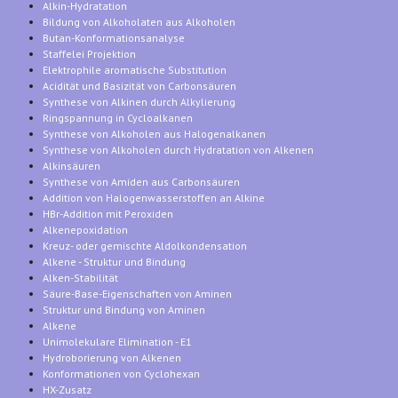
Alkin-Hydratation
Bildung von Alkoholaten aus Alkoholen
Butan-Konformationsanalyse
Staffelei Projektion
Elektrophile aromatische Substitution
Acidität und Basizität von Carbonsäuren
Synthese von Alkinen durch Alkylierung
Ringspannung in Cycloalkanen
Synthese von Alkoholen aus Halogenalkanen
Synthese von Alkoholen durch Hydratation von Alkenen
Alkinsäuren
Synthese von Amiden aus Carbonsäuren
Addition von Halogenwasserstoffen an Alkine
HBr-Addition mit Peroxiden
Alkenepoxidation
Kreuz- oder gemischte Aldolkondensation
Alkene - Struktur und Bindung
Alken-Stabilität
Säure-Base-Eigenschaften von Aminen
Struktur und Bindung von Aminen
Alkene
Unimolekulare Elimination - E1
Hydroborierung von Alkenen
Konformationen von Cyclohexan
HX-Zusatz