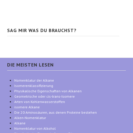
SAG MIR WAS DU BRAUCHST?
DIE MEISTEN LESEN
Nomenklatur der Alkane
Isomerenklassifizierung
Physikalische Eigenschaften von Alkanen
Geometrische oder cis-trans-Isomere
Arten von Kohlenwasserstoffen
isomere Alkane
Die 20 Aminosäuren, aus denen Proteine bestehen
Alken-Nomenklatur
Alkane
Nomenklatur von Alkohol