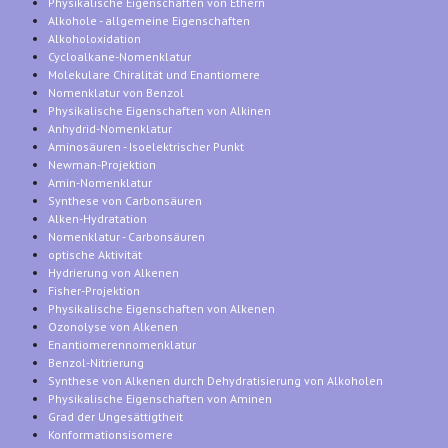
Physikalische Eigenschaften von Ethern
Alkohole - allgemeine Eigenschaften
Alkoholoxidation
Cycloalkane-Nomenklatur
Molekulare Chiralität und Enantiomere
Nomenklatur von Benzol
Physikalische Eigenschaften von Alkinen
Anhydrid-Nomenklatur
Aminosäuren - Isoelektrischer Punkt
Newman-Projektion
Amin-Nomenklatur
Synthese von Carbonsäuren
Alken-Hydratation
Nomenklatur - Carbonsäuren
optische Aktivität
Hydrierung von Alkenen
Fisher-Projektion
Physikalische Eigenschaften von Alkenen
Ozonolyse von Alkenen
Enantiomerennomenklatur
Benzol-Nitrierung
Synthese von Alkenen durch Dehydratisierung von Alkoholen
Physikalische Eigenschaften von Aminen
Grad der Ungesättigtheit
Konformationsisomere