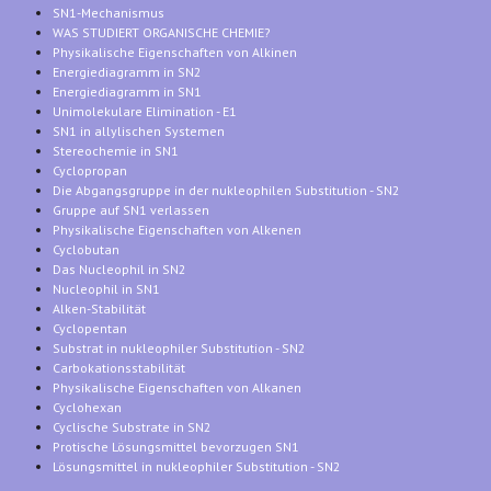
SN1-Mechanismus
WAS STUDIERT ORGANISCHE CHEMIE?
Physikalische Eigenschaften von Alkinen
Energiediagramm in SN2
Energiediagramm in SN1
Unimolekulare Elimination - E1
SN1 in allylischen Systemen
Stereochemie in SN1
Cyclopropan
Die Abgangsgruppe in der nukleophilen Substitution - SN2
Gruppe auf SN1 verlassen
Physikalische Eigenschaften von Alkenen
Cyclobutan
Das Nucleophil in SN2
Nucleophil in SN1
Alken-Stabilität
Cyclopentan
Substrat in nukleophiler Substitution - SN2
Carbokationsstabilität
Physikalische Eigenschaften von Alkanen
Cyclohexan
Cyclische Substrate in SN2
Protische Lösungsmittel bevorzugen SN1
Lösungsmittel in nukleophiler Substitution - SN2