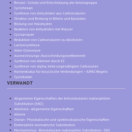
Benzol - Schutz und Entschützung der Aminogruppe
Cyclohexan
Synthese von Anhydriden aus Carbonsäuren
Struktur und Bindung in Ethern und Epoxiden
Bildung von Halohydrin
Reaktion von Anhydriden mit Wasser
Cyclopropan
Reduktion von Carbonsäuren zu Alkoholen
Lactonsynthese
Alkin-Ozonolyse
Auswechslungs-/Ausscheidungswettbewerb
Synthese von Alkenen durch E2
Synthese von alpha, beta-ungesättigten Carbonylen
Nomenklatur für bicyclische Verbindungen – IUPAC-Regeln
Cyclobutan
VERWANDT
Allgemeine Eigenschaften der bimolekularen nukleophilen
Substitution (SN2)
Alkohole - allgemeine Eigenschaften
Alkene
Oxiran - Physikalische und spektroskopische Eigenschaften
Elektrophile aromatische Substitution
Mechanismus - Bimolekulare nukleophile Substitution - SN2