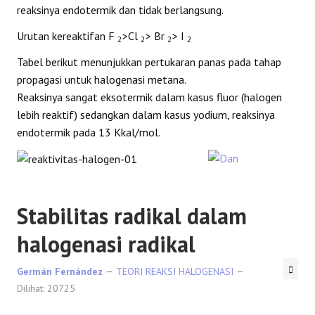
reaksinya endotermik dan tidak berlangsung.
Urutan kereaktifan F
>Cl
> Br
> I
2
2
2
2
Tabel berikut menunjukkan pertukaran panas pada tahap
propagasi untuk halogenasi metana.
Reaksinya sangat eksotermik dalam kasus fluor (halogen
lebih reaktif) sedangkan dalam kasus yodium, reaksinya
endotermik pada 13 Kkal/mol.
Stabilitas radikal dalam
halogenasi radikal
Germán Fernández
TEORI REAKSI HALOGENASI
Dilihat: 20725