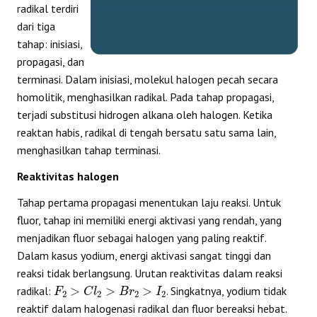
radikal terdiri
dari tiga
tahap: inisiasi,
propagasi, dan
terminasi. Dalam inisiasi, molekul halogen pecah secara
homolitik, menghasilkan radikal. Pada tahap propagasi,
terjadi substitusi hidrogen alkana oleh halogen. Ketika
reaktan habis, radikal di tengah bersatu satu sama lain,
menghasilkan tahap terminasi.
Reaktivitas halogen
Tahap pertama propagasi menentukan laju reaksi. Untuk
fluor, tahap ini memiliki energi aktivasi yang rendah, yang
menjadikan fluor sebagai halogen yang paling reaktif.
Dalam kasus yodium, energi aktivasi sangat tinggi dan
reaksi tidak berlangsung. Urutan reaktivitas dalam reaksi
F
2
>
C
l
2
>
B
r
2
>
I
2
radikal:
. Singkatnya, yodium tidak
reaktif dalam halogenasi radikal dan fluor bereaksi hebat.