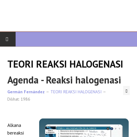
AWAL
TEORI REAKSI HALOGENASI
KIMIA ORGANIK
Agenda - Reaksi halogenasi
ORGANIK LANJUTAN
Germán Fernández
TEORI REAKSI HALOGENASI
Dilihat: 1986
HETEROCYCLES
SINTESIS ORGANIK
Alkana
SPEKTROSKOPI
bereaksi