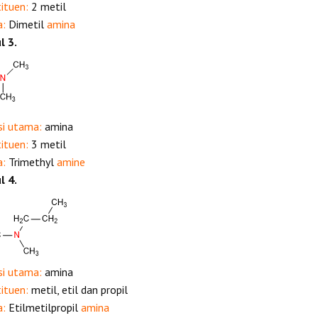
tituen:
2 metil
a:
Dimetil
amina
l 3.
si utama:
amina
tituen:
3 metil
a:
Trimethyl
amine
l 4.
si utama:
amina
tituen:
metil, etil dan propil
a:
Etilmetilpropil
amina