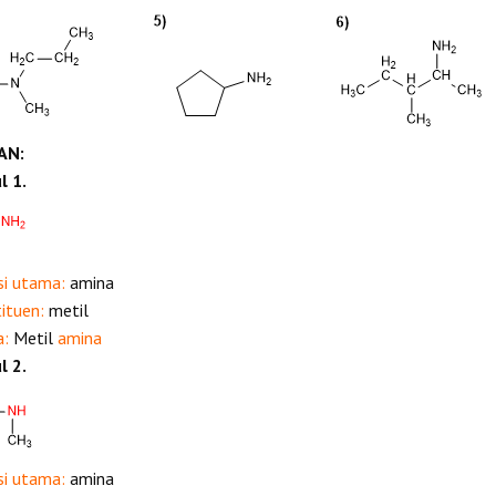
AN:
l 1.
si utama:
amina
tituen:
metil
a:
Metil
amina
l 2.
si utama:
amina