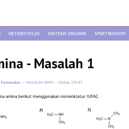
N
HETEROCYCLES
SINTESIS ORGANIK
SPEKTROSKOPI
ina - Masalah 1
 Fernández
MASALAH AMIN
Dilihat: 29247
ama amina berikut menggunakan nomenklatur IUPAC.