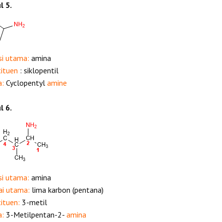
l 5.
si utama:
amina
tituen
: siklopentil
a:
Cyclopentyl
amine
l 6.
si utama:
amina
ai utama:
lima karbon (pentana)
tituen:
3-metil
a:
3-Metilpentan-2-
amina