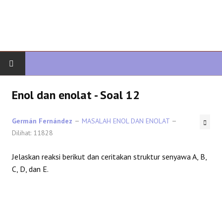
AWAL
Enol dan enolat - Soal 12
KIMIA ORGANIK
Germán Fernández
MASALAH ENOL DAN ENOLAT
Dilihat: 11828
ORGANIK LANJUTAN
Jelaskan reaksi berikut dan ceritakan struktur senyawa A, B,
HETEROCYCLES
C, D, dan E.
SINTESIS ORGANIK
SPEKTROSKOPI