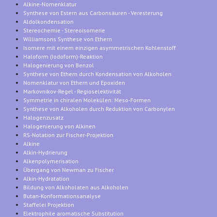
Alkine-Nomenklatur
Synthese von Estern aus Carbonsäuren - Veresterung
Aldolkondensation
Stereochemie - Stereoisomerie
Williamsons Synthese von Ethern
Isomere mit einem einzigen asymmetrischen Kohlenstoff
Haloform (Iodoform)-Reaktion
Halogenierung von Benzol
Synthese von Ethern durch Kondensation von Alkoholen
Nomenklatur von Ethern und Epoxiden
Markovnikov-Regel - Regioselektivität
Symmetrie in chiralen Molekülen: Meso-Formen
Synthese von Alkoholen durch Reduktion von Carbonylen
Halogenzusatz
Halogenierung von Alkinen
RS-Notation zur Fischer-Projektion
Alkine
Alkin-Hydrierung
Alkenpolymerisation
Übergang von Newman zu Fischer
Alkin-Hydratation
Bildung von Alkoholaten aus Alkoholen
Butan-Konformationsanalyse
Staffelei Projektion
Elektrophile aromatische Substitution