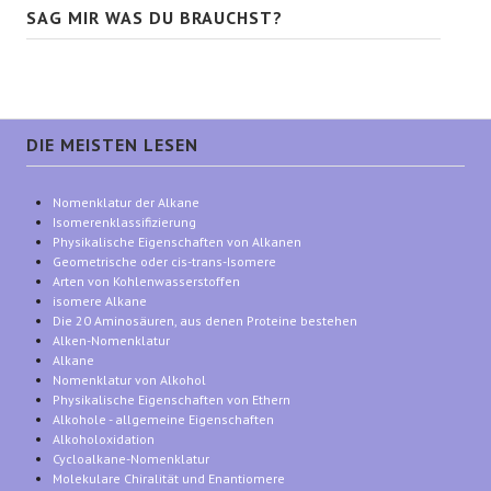
SAG MIR WAS DU BRAUCHST?
DIE MEISTEN LESEN
Nomenklatur der Alkane
Isomerenklassifizierung
Physikalische Eigenschaften von Alkanen
Geometrische oder cis-trans-Isomere
Arten von Kohlenwasserstoffen
isomere Alkane
Die 20 Aminosäuren, aus denen Proteine bestehen
Alken-Nomenklatur
Alkane
Nomenklatur von Alkohol
Physikalische Eigenschaften von Ethern
Alkohole - allgemeine Eigenschaften
Alkoholoxidation
Cycloalkane-Nomenklatur
Molekulare Chiralität und Enantiomere