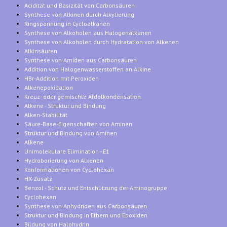
Acidität und Basizität von Carbonsäuren
Synthese von Alkinen durch Alkylierung
Ringspannung in Cycloalkanen
Synthese von Alkoholen aus Halogenalkanen
Synthese von Alkoholen durch Hydratation von Alkenen
Alkinsäuren
Synthese von Amiden aus Carbonsäuren
Addition von Halogenwasserstoffen an Alkine
HBr-Addition mit Peroxiden
Alkenepoxidation
Kreuz- oder gemischte Aldolkondensation
Alkene - Struktur und Bindung
Alken-Stabilität
Säure-Base-Eigenschaften von Aminen
Struktur und Bindung von Aminen
Alkene
Unimolekulare Elimination - E1
Hydroborierung von Alkenen
Konformationen von Cyclohexan
HX-Zusatz
Benzol - Schutz und Entschützung der Aminogruppe
Cyclohexan
Synthese von Anhydriden aus Carbonsäuren
Struktur und Bindung in Ethern und Epoxiden
Bildung von Halohydrin