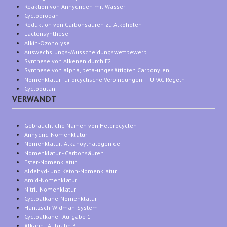
Reaktion von Anhydriden mit Wasser
Cyclopropan
Reduktion von Carbonsäuren zu Alkoholen
Lactonsynthese
Alkin-Ozonolyse
Auswechslungs-/Ausscheidungswettbewerb
Synthese von Alkenen durch E2
Synthese von alpha, beta-ungesättigten Carbonylen
Nomenklatur für bicyclische Verbindungen – IUPAC-Regeln
Cyclobutan
VERWANDT
Gebräuchliche Namen von Heterocyclen
Anhydrid-Nomenklatur
Nomenklatur: Alkanoylhalogenide
Nomenklatur - Carbonsäuren
Ester-Nomenklatur
Aldehyd- und Keton-Nomenklatur
Amid-Nomenklatur
Nitril-Nomenklatur
Cycloalkane-Nomenklatur
Hantzsch-Widman-System
Cycloalkane - Aufgabe 1
Alkane - Aufgabe 3