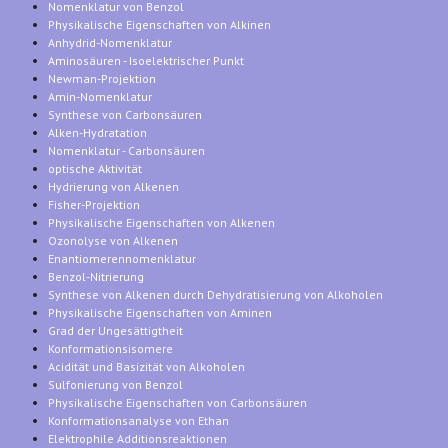
Nomenklatur von Benzol
Physikalische Eigenschaften von Alkinen
Anhydrid-Nomenklatur
Aminosäuren - Isoelektrischer Punkt
Newman-Projektion
Amin-Nomenklatur
Synthese von Carbonsäuren
Alken-Hydratation
Nomenklatur - Carbonsäuren
optische Aktivität
Hydrierung von Alkenen
Fisher-Projektion
Physikalische Eigenschaften von Alkenen
Ozonolyse von Alkenen
Enantiomerennomenklatur
Benzol-Nitrierung
Synthese von Alkenen durch Dehydratisierung von Alkoholen
Physikalische Eigenschaften von Aminen
Grad der Ungesättigtheit
Konformationsisomere
Acidität und Basizität von Alkoholen
Sulfonierung von Benzol
Physikalische Eigenschaften von Carbonsäuren
Konformationsanalyse von Ethan
Elektrophile Additionsreaktionen