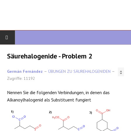
START
Säurehalogenide - Problem 2
ORGANISCHE CHEMIE
Germán Fernández
ÜBUNGEN ZU SÄUREHALOGENIDEN
Zugriffe: 11192
FORTGESCHRITTENE ORGANISCHE
Nennen Sie die folgenden Verbindungen, in denen das
HETEROZYKLEN
Alkanoylhalogenid als Substituent fungiert
SYNTHESE
SPEKTROSKOPIE