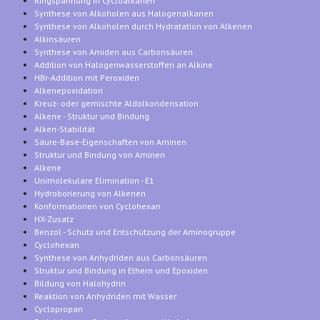
Ringspannung in Cycloalkanen
Synthese von Alkoholen aus Halogenalkanen
Synthese von Alkoholen durch Hydratation von Alkenen
Alkinsäuren
Synthese von Amiden aus Carbonsäuren
Addition von Halogenwasserstoffen an Alkine
HBr-Addition mit Peroxiden
Alkenepoxidation
Kreuz- oder gemischte Aldolkondensation
Alkene - Struktur und Bindung
Alken-Stabilität
Säure-Base-Eigenschaften von Aminen
Struktur und Bindung von Aminen
Alkene
Unimolekulare Elimination - E1
Hydroborierung von Alkenen
Konformationen von Cyclohexan
HX-Zusatz
Benzol - Schutz und Entschützung der Aminogruppe
Cyclohexan
Synthese von Anhydriden aus Carbonsäuren
Struktur und Bindung in Ethern und Epoxiden
Bildung von Halohydrin
Reaktion von Anhydriden mit Wasser
Cyclopropan