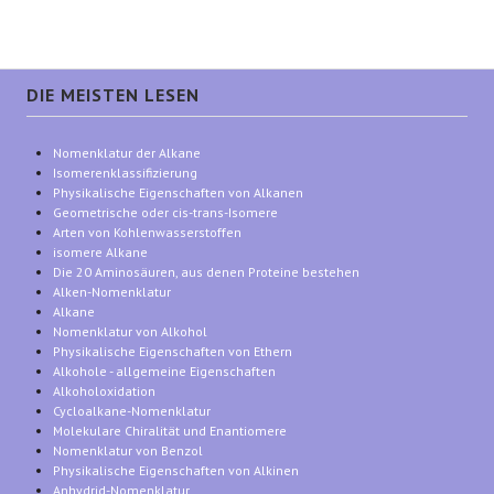
DIE MEISTEN LESEN
Nomenklatur der Alkane
Isomerenklassifizierung
Physikalische Eigenschaften von Alkanen
Geometrische oder cis-trans-Isomere
Arten von Kohlenwasserstoffen
isomere Alkane
Die 20 Aminosäuren, aus denen Proteine bestehen
Alken-Nomenklatur
Alkane
Nomenklatur von Alkohol
Physikalische Eigenschaften von Ethern
Alkohole - allgemeine Eigenschaften
Alkoholoxidation
Cycloalkane-Nomenklatur
Molekulare Chiralität und Enantiomere
Nomenklatur von Benzol
Physikalische Eigenschaften von Alkinen
Anhydrid-Nomenklatur