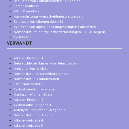
Reduktion von Carbonsäuren zu Alkoholen
Lactonsynthese
Alkin-Ozonolyse
Auswechslungs-/Ausscheidungswettbewerb
Synthese von Alkenen durch E2
Synthese von alpha, beta-ungesättigten Carbonylen
Nomenklatur für bicyclische Verbindungen – IUPAC-Regeln
Cyclobutan
VERWANDT
Alkane - Problem 1
Gebräuchliche Namen von Heterocyclen
Anhydrid-Nomenklatur
Nomenklatur: Alkanoylhalogenide
Nomenklatur - Carbonsäuren
Ester-Nomenklatur
Cycloalkane-Nomenklatur
Hantzsch-Widman-System
Alkane - Problem 2
Cycloalkane - Aufgabe 1
Aldehyde und Ketone: Aufgabe 2
Nomenklatur der Alkane
Alkane - Aufgabe 4
Alkane - Aufgabe 5