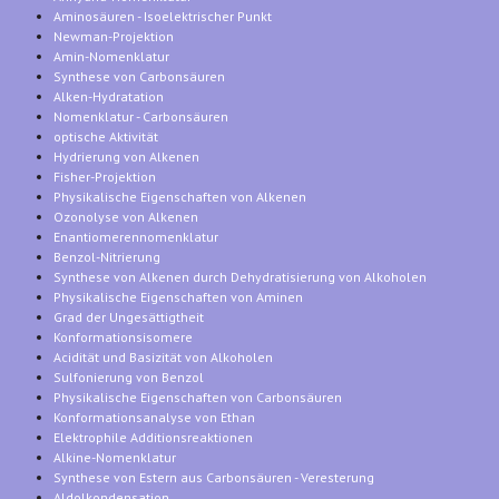
Aminosäuren - Isoelektrischer Punkt
Newman-Projektion
Amin-Nomenklatur
Synthese von Carbonsäuren
Alken-Hydratation
Nomenklatur - Carbonsäuren
optische Aktivität
Hydrierung von Alkenen
Fisher-Projektion
Physikalische Eigenschaften von Alkenen
Ozonolyse von Alkenen
Enantiomerennomenklatur
Benzol-Nitrierung
Synthese von Alkenen durch Dehydratisierung von Alkoholen
Physikalische Eigenschaften von Aminen
Grad der Ungesättigtheit
Konformationsisomere
Acidität und Basizität von Alkoholen
Sulfonierung von Benzol
Physikalische Eigenschaften von Carbonsäuren
Konformationsanalyse von Ethan
Elektrophile Additionsreaktionen
Alkine-Nomenklatur
Synthese von Estern aus Carbonsäuren - Veresterung
Aldolkondensation