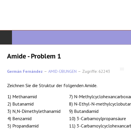
START
Amide - Problem 1
ORGANISCHE CHEMIE
Germán Fernández
AMID-ÜBUNGEN
Zugriffe: 62243
FORTGESCHRITTENE ORGANISCHE
Zeichnen Sie die Struktur der folgenden Amide.
HETEROZYKLEN
1) Methanamid
7) N-Methylcyclohexancarboxa
2) Butanamid
8) N-Ethyl-N-methylcyclobuta
SYNTHESE
3) N,N-Dimethylethanamid
9) Butandiamid
4) Benzamid
10) 3-Carbamoylpropansäure
SPEKTROSKOPIE
5) Propandiamid
11) 3-Carbamoylcyclohexancar