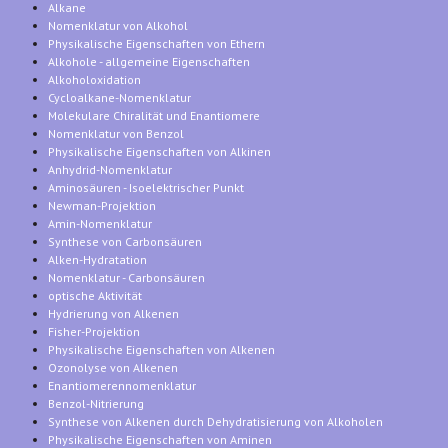
Alkane
Nomenklatur von Alkohol
Physikalische Eigenschaften von Ethern
Alkohole - allgemeine Eigenschaften
Alkoholoxidation
Cycloalkane-Nomenklatur
Molekulare Chiralität und Enantiomere
Nomenklatur von Benzol
Physikalische Eigenschaften von Alkinen
Anhydrid-Nomenklatur
Aminosäuren - Isoelektrischer Punkt
Newman-Projektion
Amin-Nomenklatur
Synthese von Carbonsäuren
Alken-Hydratation
Nomenklatur - Carbonsäuren
optische Aktivität
Hydrierung von Alkenen
Fisher-Projektion
Physikalische Eigenschaften von Alkenen
Ozonolyse von Alkenen
Enantiomerennomenklatur
Benzol-Nitrierung
Synthese von Alkenen durch Dehydratisierung von Alkoholen
Physikalische Eigenschaften von Aminen