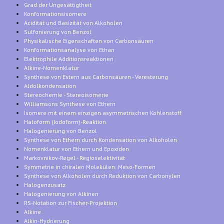
Grad der Ungesättigtheit
Konformationsisomere
Acidität und Basizität von Alkoholen
Sulfonierung von Benzol
Physikalische Eigenschaften von Carbonsäuren
Konformationsanalyse von Ethan
Elektrophile Additionsreaktionen
Alkine-Nomenklatur
Synthese von Estern aus Carbonsäuren - Veresterung
Aldolkondensation
Stereochemie - Stereoisomerie
Williamsons Synthese von Ethern
Isomere mit einem einzigen asymmetrischen Kohlenstoff
Haloform (Iodoform)-Reaktion
Halogenierung von Benzol
Synthese von Ethern durch Kondensation von Alkoholen
Nomenklatur von Ethern und Epoxiden
Markovnikov-Regel - Regioselektivität
Symmetrie in chiralen Molekülen: Meso-Formen
Synthese von Alkoholen durch Reduktion von Carbonylen
Halogenzusatz
Halogenierung von Alkinen
RS-Notation zur Fischer-Projektion
Alkine
Alkin-Hydrierung