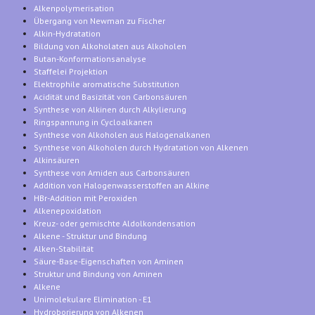
Alkenpolymerisation
Übergang von Newman zu Fischer
Alkin-Hydratation
Bildung von Alkoholaten aus Alkoholen
Butan-Konformationsanalyse
Staffelei Projektion
Elektrophile aromatische Substitution
Acidität und Basizität von Carbonsäuren
Synthese von Alkinen durch Alkylierung
Ringspannung in Cycloalkanen
Synthese von Alkoholen aus Halogenalkanen
Synthese von Alkoholen durch Hydratation von Alkenen
Alkinsäuren
Synthese von Amiden aus Carbonsäuren
Addition von Halogenwasserstoffen an Alkine
HBr-Addition mit Peroxiden
Alkenepoxidation
Kreuz- oder gemischte Aldolkondensation
Alkene - Struktur und Bindung
Alken-Stabilität
Säure-Base-Eigenschaften von Aminen
Struktur und Bindung von Aminen
Alkene
Unimolekulare Elimination - E1
Hydroborierung von Alkenen