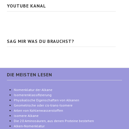
YOUTUBE KANAL
SAG MIR WAS DU BRAUCHST?
DIE MEISTEN LESEN
Nomenklatur der Alkane
Isomerenklassifizierung
Physikalische Eigenschaften von Alkanen
Geometrische oder cis-trans-Isomere
Arten von Kohlenwasserstoffen
isomere Alkane
Die 20 Aminosäuren, aus denen Proteine bestehen
Alken-Nomenklatur