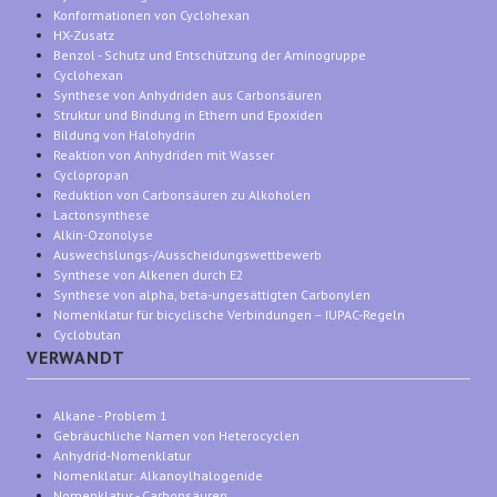
Konformationen von Cyclohexan
HX-Zusatz
Benzol - Schutz und Entschützung der Aminogruppe
Cyclohexan
Synthese von Anhydriden aus Carbonsäuren
Struktur und Bindung in Ethern und Epoxiden
Bildung von Halohydrin
Reaktion von Anhydriden mit Wasser
Cyclopropan
Reduktion von Carbonsäuren zu Alkoholen
Lactonsynthese
Alkin-Ozonolyse
Auswechslungs-/Ausscheidungswettbewerb
Synthese von Alkenen durch E2
Synthese von alpha, beta-ungesättigten Carbonylen
Nomenklatur für bicyclische Verbindungen – IUPAC-Regeln
Cyclobutan
VERWANDT
Alkane - Problem 1
Gebräuchliche Namen von Heterocyclen
Anhydrid-Nomenklatur
Nomenklatur: Alkanoylhalogenide
Nomenklatur - Carbonsäuren