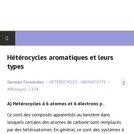
DÉBUT
Hétérocycles aromatiques et leurs
types
CHIMIE ORGANIQUE
Germán Fernández
HETEROCYCLES - AROMATICITE
ORGANIQUE AVANCÉ
Affichages : 3124
HÉTÉROCYCLES
A) Hétérocycles à 6 atomes et 6 électrons
.
p
LA SYNTHÈSE
Ce sont des composés apparentés au benzène dans
lesquels certains des atomes de carbone sont remplacés
SPECTROSCOPIE
par des hétéroatomes. En général, ce sont des systèmes à