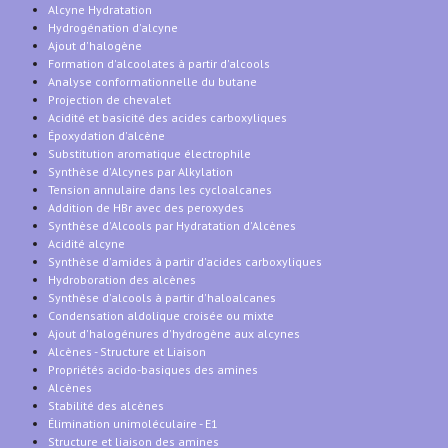
Alcyne Hydratation
Hydrogénation d'alcyne
Ajout d'halogène
Formation d'alcoolates à partir d'alcools
Analyse conformationnelle du butane
Projection de chevalet
Acidité et basicité des acides carboxyliques
Époxydation d'alcène
Substitution aromatique électrophile
Synthèse d'Alcynes par Alkylation
Tension annulaire dans les cycloalcanes
Addition de HBr avec des peroxydes
Synthèse d'Alcools par Hydratation d'Alcènes
Acidité alcyne
Synthèse d'amides à partir d'acides carboxyliques
Hydroboration des alcènes
Synthèse d'alcools à partir d'haloalcanes
Condensation aldolique croisée ou mixte
Ajout d'halogénures d'hydrogène aux alcynes
Alcènes - Structure et Liaison
Propriétés acido-basiques des amines
Alcènes
Stabilité des alcènes
Élimination unimoléculaire - E1
Structure et liaison des amines