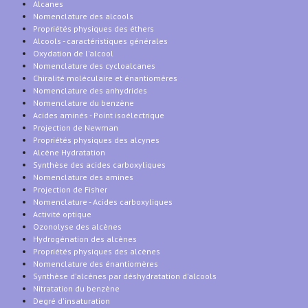
Alcanes
Nomenclature des alcools
Propriétés physiques des éthers
Alcools - caractéristiques générales
Oxydation de l'alcool
Nomenclature des cycloalcanes
Chiralité moléculaire et énantiomères
Nomenclature des anhydrides
Nomenclature du benzène
Acides aminés - Point isoélectrique
Projection de Newman
Propriétés physiques des alcynes
Alcène Hydratation
Synthèse des acides carboxyliques
Nomenclature des amines
Projection de Fisher
Nomenclature - Acides carboxyliques
Activité optique
Ozonolyse des alcènes
Hydrogénation des alcènes
Propriétés physiques des alcènes
Nomenclature des énantiomères
Synthèse d'alcènes par déshydratation d'alcools
Nitratation du benzène
Degré d'insaturation