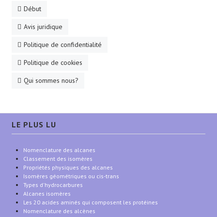
Début
Avis juridique
Politique de confidentialité
Politique de cookies
Qui sommes nous?
LE PLUS LU
Nomenclature des alcanes
Classement des isomères
Propriétés physiques des alcanes
Isomères géométriques ou cis-trans
Types d'hydrocarbures
Alcanes isomères
Les 20 acides aminés qui composent les protéines
Nomenclature des alcènes