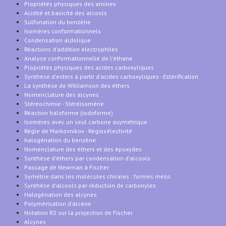
Propriétés physiques des amines
Acidité et basicité des alcools
Sulfonation du benzène
Isomères conformationnels
Condensation aldolique
Réactions d'addition électrophiles
Analyse conformationnelle de l'éthane
Propriétés physiques des acides carboxyliques
Synthèse d'esters à partir d'acides carboxyliques - Estérification
La synthèse de Williamson des éthers
Nomenclature des alcynes
Stéréochimie - Stéréisomérie
Réaction haloforme (iodoforme)
Isomères avec un seul carbone asymétrique
Règle de Markovnikov - Régiosélectivité
halogénation du benzène
Nomenclature des éthers et des époxydes
Synthèse d'éthers par condensation d'alcools
Passage de Newman à Fischer
Symétrie dans les molécules chirales : formes méso
Synthèse d'alcools par réduction de carbonyles
Halogénation des alcynes
Polymérisation d'alcène
Notation RS sur la projection de Fischer
Alcynes