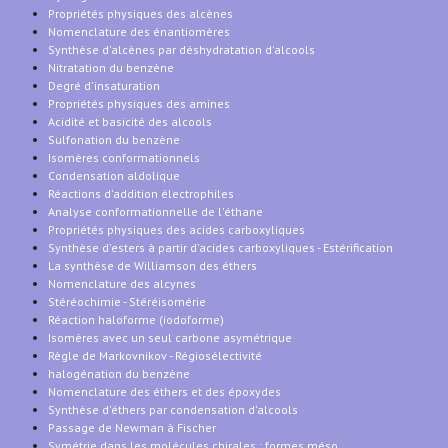
Propriétés physiques des alcènes
Nomenclature des énantiomères
Synthèse d'alcènes par déshydratation d'alcools
Nitratation du benzène
Degré d'insaturation
Propriétés physiques des amines
Acidité et basicité des alcools
Sulfonation du benzène
Isomères conformationnels
Condensation aldolique
Réactions d'addition électrophiles
Analyse conformationnelle de l'éthane
Propriétés physiques des acides carboxyliques
Synthèse d'esters à partir d'acides carboxyliques - Estérification
La synthèse de Williamson des éthers
Nomenclature des alcynes
Stéréochimie - Stéréisomérie
Réaction haloforme (iodoforme)
Isomères avec un seul carbone asymétrique
Règle de Markovnikov - Régiosélectivité
halogénation du benzène
Nomenclature des éthers et des époxydes
Synthèse d'éthers par condensation d'alcools
Passage de Newman à Fischer
Symétrie dans les molécules chirales : formes méso