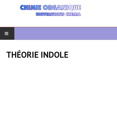
DÉBUT
THÉORIE INDOLE
CHIMIE ORGANIQUE
ORGANIQUE AVANCÉ
HÉTÉROCYCLES
LA SYNTHÈSE
SPECTROSCOPIE