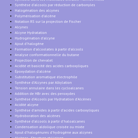
Synthèse d'alcools par réduction de carbonyles
Halogénation des alcynes
Polymérisation d'alcène
Notation RS sur la projection de Fischer
Alcynes
Alcyne Hydratation
Hydrogénation d'alcyne
Ajout d'halogène
Formation d'alcoolates à partir d'alcools
Analyse conformationnelle du butane
Projection de chevalet
Acidité et basicité des acides carboxyliques
Époxydation d'alcène
Substitution aromatique électrophile
Synthèse d'Alcynes par Alkylation
Tension annulaire dans les cycloalcanes
Addition de HBr avec des peroxydes
Synthèse d'Alcools par Hydratation d'Alcènes
Acidité alcyne
Synthèse d'amides à partir d'acides carboxyliques
Hydroboration des alcènes
Synthèse d'alcools à partir d'haloalcanes
Condensation aldolique croisée ou mixte
Ajout d'halogénures d'hydrogène aux alcynes
Alcènes - Structure et Liaison