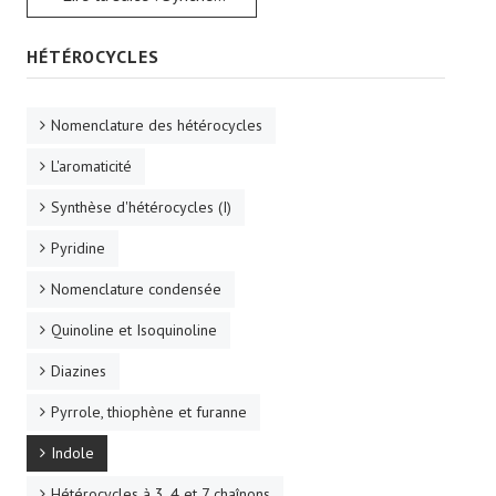
HÉTÉROCYCLES
Nomenclature des hétérocycles
L'aromaticité
Synthèse d'hétérocycles (I)
Pyridine
Nomenclature condensée
Quinoline et Isoquinoline
Diazines
Pyrrole, thiophène et furanne
Indole
Hétérocycles à 3, 4 et 7 chaînons