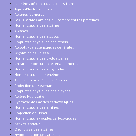
Isomères géométriques ou cis-trans
Types d'hydrocarbures
Alcanes isomères
Les 20 acides aminés qui composent les protéines
Nomenclature des alcènes
Alcanes
Nomenclature des alcools
Propriétés physiques des éthers
Alcools - caractéristiques générales
Oxydation de l'alcool
Nomenclature des cycloalcanes
Chiralité moléculaire et énantiomères
Nomenclature des anhydrides
Nomenclature du benzène
Acides aminés - Point isoélectrique
Projection de Newman
Propriétés physiques des alcynes
Alcène Hydratation
Synthèse des acides carboxyliques
Nomenclature des amines
Projection de Fisher
Nomenclature - Acides carboxyliques
Activité optique
Ozonolyse des alcènes
Hydrogénation des alcènes