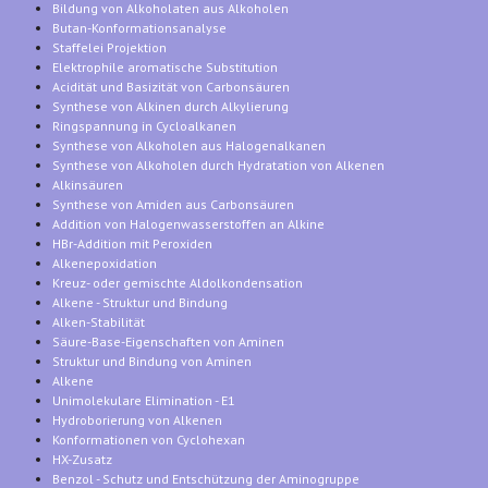
Bildung von Alkoholaten aus Alkoholen
Butan-Konformationsanalyse
Staffelei Projektion
Elektrophile aromatische Substitution
Acidität und Basizität von Carbonsäuren
Synthese von Alkinen durch Alkylierung
Ringspannung in Cycloalkanen
Synthese von Alkoholen aus Halogenalkanen
Synthese von Alkoholen durch Hydratation von Alkenen
Alkinsäuren
Synthese von Amiden aus Carbonsäuren
Addition von Halogenwasserstoffen an Alkine
HBr-Addition mit Peroxiden
Alkenepoxidation
Kreuz- oder gemischte Aldolkondensation
Alkene - Struktur und Bindung
Alken-Stabilität
Säure-Base-Eigenschaften von Aminen
Struktur und Bindung von Aminen
Alkene
Unimolekulare Elimination - E1
Hydroborierung von Alkenen
Konformationen von Cyclohexan
HX-Zusatz
Benzol - Schutz und Entschützung der Aminogruppe