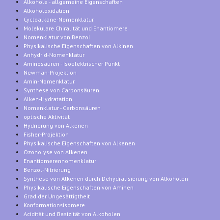
Alkohole - allgemeine Eigenschaften
Alkoholoxidation
Cycloalkane-Nomenklatur
Molekulare Chiralität und Enantiomere
Nomenklatur von Benzol
Physikalische Eigenschaften von Alkinen
Anhydrid-Nomenklatur
Aminosäuren - Isoelektrischer Punkt
Newman-Projektion
Amin-Nomenklatur
Synthese von Carbonsäuren
Alken-Hydratation
Nomenklatur - Carbonsäuren
optische Aktivität
Hydrierung von Alkenen
Fisher-Projektion
Physikalische Eigenschaften von Alkenen
Ozonolyse von Alkenen
Enantiomerennomenklatur
Benzol-Nitrierung
Synthese von Alkenen durch Dehydratisierung von Alkoholen
Physikalische Eigenschaften von Aminen
Grad der Ungesättigtheit
Konformationsisomere
Acidität und Basizität von Alkoholen