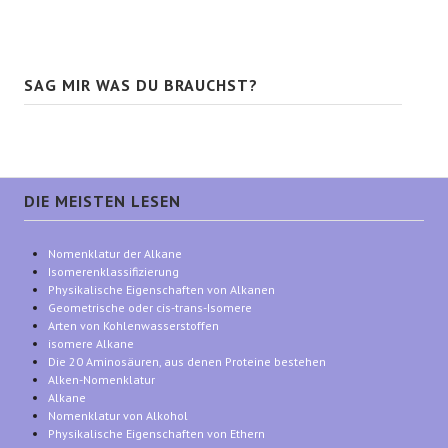
SAG MIR WAS DU BRAUCHST?
DIE MEISTEN LESEN
Nomenklatur der Alkane
Isomerenklassifizierung
Physikalische Eigenschaften von Alkanen
Geometrische oder cis-trans-Isomere
Arten von Kohlenwasserstoffen
isomere Alkane
Die 20 Aminosäuren, aus denen Proteine bestehen
Alken-Nomenklatur
Alkane
Nomenklatur von Alkohol
Physikalische Eigenschaften von Ethern