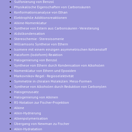
Sulfonierung von Benzol
Physikalische Eigenschaften von Carbonsäuren
Konformationsanalyse von Ethan
Elektrophile Additionsreaktionen
Alkine-Nomenklatur
Synthese von Estern aus Carbonsäuren - Veresterung
Aldolkondensation
Stereochemie - Stereoisomerie
Williamsons Synthese von Ethern
Isomere mit einem einzigen asymmetrischen Kohlenstoff
Haloform (Iodoform)-Reaktion
Halogenierung von Benzol
Synthese von Ethern durch Kondensation von Alkoholen
Nomenklatur von Ethern und Epoxiden
Markovnikov-Regel - Regioselektivität
Symmetrie in chiralen Molekülen: Meso-Formen
Synthese von Alkoholen durch Reduktion von Carbonylen
Halogenzusatz
Halogenierung von Alkinen
RS-Notation zur Fischer-Projektion
Alkine
Alkin-Hydrierung
Alkenpolymerisation
Übergang von Newman zu Fischer
Alkin-Hydratation