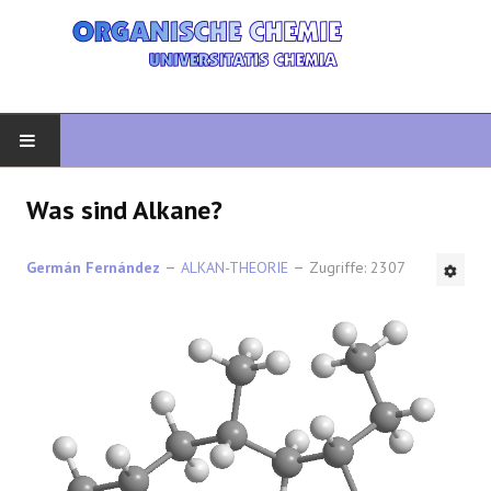
START
Was sind Alkane?
ORGANISCHE CHEMIE
Germán Fernández
ALKAN-THEORIE
Zugriffe: 2307
FORTGESCHRITTENE ORGANISCHE
HETEROZYKLEN
SYNTHESE
SPEKTROSKOPIE