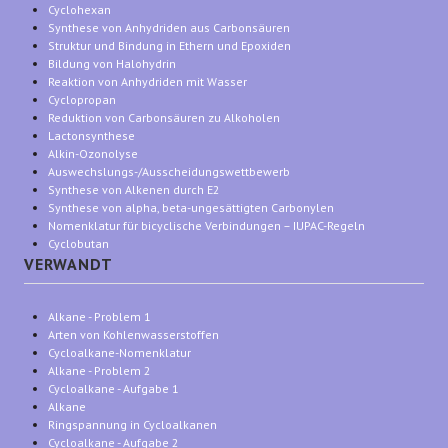
Cyclohexan
Synthese von Anhydriden aus Carbonsäuren
Struktur und Bindung in Ethern und Epoxiden
Bildung von Halohydrin
Reaktion von Anhydriden mit Wasser
Cyclopropan
Reduktion von Carbonsäuren zu Alkoholen
Lactonsynthese
Alkin-Ozonolyse
Auswechslungs-/Ausscheidungswettbewerb
Synthese von Alkenen durch E2
Synthese von alpha, beta-ungesättigten Carbonylen
Nomenklatur für bicyclische Verbindungen – IUPAC-Regeln
Cyclobutan
VERWANDT
Alkane - Problem 1
Arten von Kohlenwasserstoffen
Cycloalkane-Nomenklatur
Alkane - Problem 2
Cycloalkane - Aufgabe 1
Alkane
Ringspannung in Cycloalkanen
Cycloalkane - Aufgabe 2