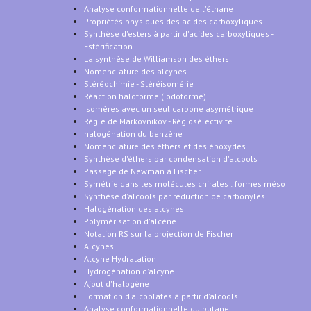
Analyse conformationnelle de l'éthane
Propriétés physiques des acides carboxyliques
Synthèse d'esters à partir d'acides carboxyliques -
Estérification
La synthèse de Williamson des éthers
Nomenclature des alcynes
Stéréochimie - Stéréisomérie
Réaction haloforme (iodoforme)
Isomères avec un seul carbone asymétrique
Règle de Markovnikov - Régiosélectivité
halogénation du benzène
Nomenclature des éthers et des époxydes
Synthèse d'éthers par condensation d'alcools
Passage de Newman à Fischer
Symétrie dans les molécules chirales : formes méso
Synthèse d'alcools par réduction de carbonyles
Halogénation des alcynes
Polymérisation d'alcène
Notation RS sur la projection de Fischer
Alcynes
Alcyne Hydratation
Hydrogénation d'alcyne
Ajout d'halogène
Formation d'alcoolates à partir d'alcools
Analyse conformationnelle du butane