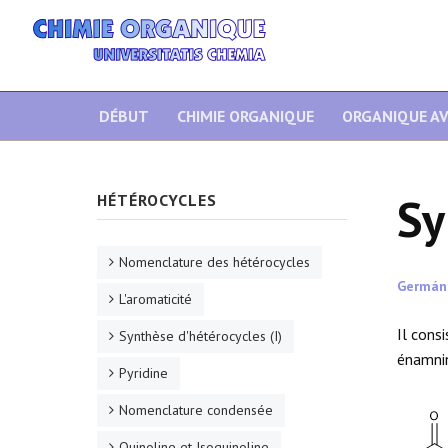
DÉBUT
CHIMIE ORGANIQUE
ORGANIQUE A
Sy
HÉTÉROCYCLES
Nomenclature des hétérocycles
Germán
L'aromaticité
Il cons
Synthèse d'hétérocycles (I)
énamnin
Pyridine
Nomenclature condensée
Quinoline et Isoquinoline