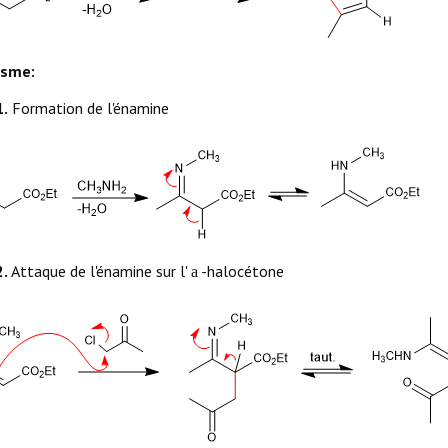
isme:
1.
Formation de l'énamine
2.
Attaque de l'énamine sur l'
-halocétone
a