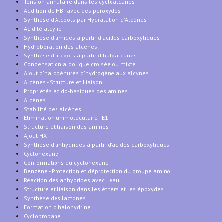
Tension annulaire dans les cycloalcanes
Addition de HBr avec des peroxydes
Synthèse d'Alcools par Hydratation d'Alcènes
Acidité alcyne
Synthèse d'amides à partir d'acides carboxyliques
Hydroboration des alcènes
Synthèse d'alcools à partir d'haloalcanes
Condensation aldolique croisée ou mixte
Ajout d'halogénures d'hydrogène aux alcynes
Alcènes - Structure et Liaison
Propriétés acido-basiques des amines
Alcènes
Stabilité des alcènes
Élimination unimoléculaire - E1
Structure et liaison des amines
Ajout HX
Synthèse d'anhydrides à partir d'acides carboxyliques
Cyclohexane
Conformations du cyclohexane
Benzène - Protection et déprotection du groupe amino
Réaction des anhydrides avec l'eau
Structure et liaison dans les éthers et les époxydes
Synthèse des lactones
Formation d'halohydrine
Cyclopropane