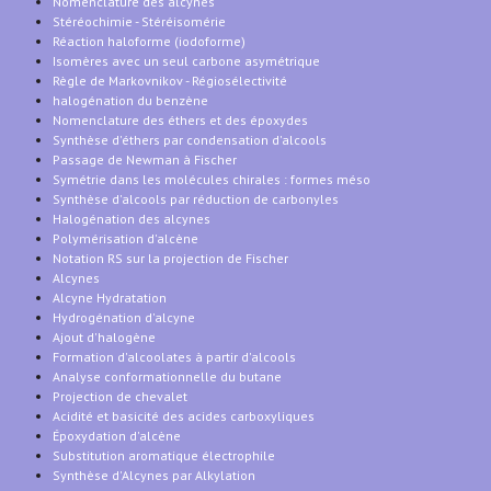
Nomenclature des alcynes
Stéréochimie - Stéréisomérie
Réaction haloforme (iodoforme)
Isomères avec un seul carbone asymétrique
Règle de Markovnikov - Régiosélectivité
halogénation du benzène
Nomenclature des éthers et des époxydes
Synthèse d'éthers par condensation d'alcools
Passage de Newman à Fischer
Symétrie dans les molécules chirales : formes méso
Synthèse d'alcools par réduction de carbonyles
Halogénation des alcynes
Polymérisation d'alcène
Notation RS sur la projection de Fischer
Alcynes
Alcyne Hydratation
Hydrogénation d'alcyne
Ajout d'halogène
Formation d'alcoolates à partir d'alcools
Analyse conformationnelle du butane
Projection de chevalet
Acidité et basicité des acides carboxyliques
Époxydation d'alcène
Substitution aromatique électrophile
Synthèse d'Alcynes par Alkylation