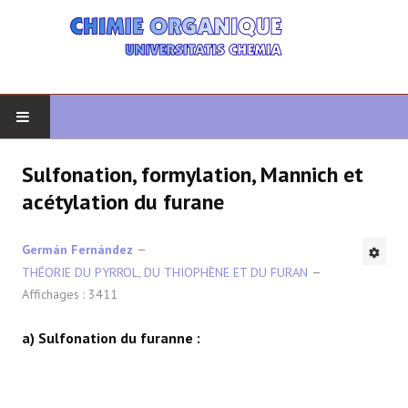
DÉBUT
Sulfonation, formylation, Mannich et
acétylation du furane
CHIMIE ORGANIQUE
Germán Fernández
ORGANIQUE AVANCÉ
THÉORIE DU PYRROL, DU THIOPHÈNE ET DU FURAN
Affichages : 3411
HÉTÉROCYCLES
a) Sulfonation du furanne :
LA SYNTHÈSE
SPECTROSCOPIE