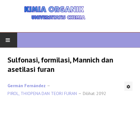
AWAL
Sulfonasi, formilasi, Mannich dan
asetilasi furan
KIMIA ORGANIK
Germán Fernández
ORGANIK LANJUTAN
PIROL, THIOPENA DAN TEORI FURAN
Dilihat: 2092
HETEROCYCLES
SINTESIS ORGANIK
SPEKTROSKOPI