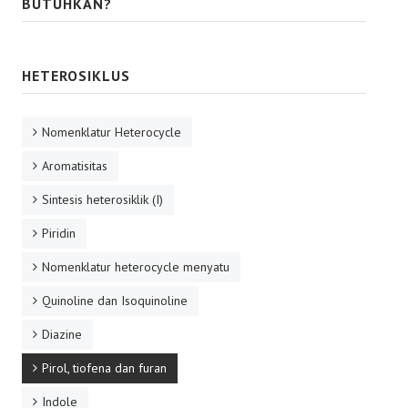
BUTUHKAN?
HETEROSIKLUS
Nomenklatur Heterocycle
Aromatisitas
Sintesis heterosiklik (I)
Piridin
Nomenklatur heterocycle menyatu
Quinoline dan Isoquinoline
Diazine
Pirol, tiofena dan furan
Indole