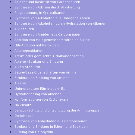
Acidität und Basizität von Carbonsäuren
Synthese von Alkinen durch Alkylierung
Ringspannung in Cycloalkanen
Synthese von Alkoholen aus Halogenalkanen
Synthese von Alkoholen durch Hydratation von Alkenen
Alkinsäuren
Synthese von Amiden aus Carbonsäuren
Addition von Halogenwasserstoffen an Alkine
HBr-Addition mit Peroxiden
Alkenepoxidation
Kreuz- oder gemischte Aldolkondensation
Alkene - Struktur und Bindung
Alken-Stabilität
Säure-Base-Eigenschaften von Aminen
Struktur und Bindung von Aminen
Alkene
Unimolekulare Elimination - E1
Hydroborierung von Alkenen
Konformationen von Cyclohexan
HX-Zusatz
Benzol - Schutz und Entschützung der Aminogruppe
Cyclohexan
Synthese von Anhydriden aus Carbonsäuren
Struktur und Bindung in Ethern und Epoxiden
Bildung von Halohydrin