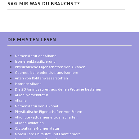
SAG MIR WAS DU BRAUCHST?
DIE MEISTEN LESEN
Nomenklatur der Alkane
Isomerenklassifizierung
Physikalische Eigenschaften von Alkanen
Geometrische oder cis-trans-Isomere
Arten von Kohlenwasserstoffen
isomere Alkane
Die 20 Aminosäuren, aus denen Proteine bestehen
Alken-Nomenklatur
Alkane
Nomenklatur von Alkohol
Physikalische Eigenschaften von Ethern
Alkohole - allgemeine Eigenschaften
Alkoholoxidation
Cycloalkane-Nomenklatur
Molekulare Chiralität und Enantiomere