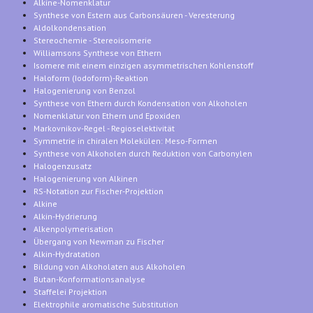
Alkine-Nomenklatur
Synthese von Estern aus Carbonsäuren - Veresterung
Aldolkondensation
Stereochemie - Stereoisomerie
Williamsons Synthese von Ethern
Isomere mit einem einzigen asymmetrischen Kohlenstoff
Haloform (Iodoform)-Reaktion
Halogenierung von Benzol
Synthese von Ethern durch Kondensation von Alkoholen
Nomenklatur von Ethern und Epoxiden
Markovnikov-Regel - Regioselektivität
Symmetrie in chiralen Molekülen: Meso-Formen
Synthese von Alkoholen durch Reduktion von Carbonylen
Halogenzusatz
Halogenierung von Alkinen
RS-Notation zur Fischer-Projektion
Alkine
Alkin-Hydrierung
Alkenpolymerisation
Übergang von Newman zu Fischer
Alkin-Hydratation
Bildung von Alkoholaten aus Alkoholen
Butan-Konformationsanalyse
Staffelei Projektion
Elektrophile aromatische Substitution