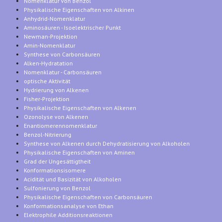
Nomenklatur von Benzol
Physikalische Eigenschaften von Alkinen
Anhydrid-Nomenklatur
Aminosäuren - Isoelektrischer Punkt
Newman-Projektion
Amin-Nomenklatur
Synthese von Carbonsäuren
Alken-Hydratation
Nomenklatur - Carbonsäuren
optische Aktivität
Hydrierung von Alkenen
Fisher-Projektion
Physikalische Eigenschaften von Alkenen
Ozonolyse von Alkenen
Enantiomerennomenklatur
Benzol-Nitrierung
Synthese von Alkenen durch Dehydratisierung von Alkoholen
Physikalische Eigenschaften von Aminen
Grad der Ungesättigtheit
Konformationsisomere
Acidität und Basizität von Alkoholen
Sulfonierung von Benzol
Physikalische Eigenschaften von Carbonsäuren
Konformationsanalyse von Ethan
Elektrophile Additionsreaktionen