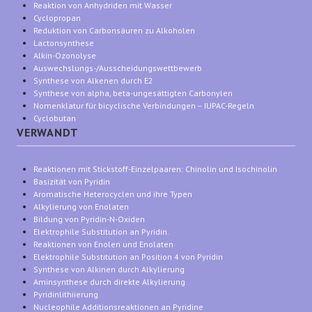
Reaktion von Anhydriden mit Wasser
Cyclopropan
Reduktion von Carbonsäuren zu Alkoholen
Lactonsynthese
Alkin-Ozonolyse
Auswechslungs-/Ausscheidungswettbewerb
Synthese von Alkenen durch E2
Synthese von alpha, beta-ungesättigten Carbonylen
Nomenklatur für bicyclische Verbindungen – IUPAC-Regeln
Cyclobutan
VERWANDT
Reaktionen mit Stickstoff-Einzelpaaren: Chinolin und Isochinolin
Basizität von Pyridin
Aromatische Heterocyclen und ihre Typen
Alkylierung von Enolaten
Bildung von Pyridin-N-Oxiden
Elektrophile Substitution an Pyridin.
Reaktionen von Enolen und Enolaten
Elektrophile Substitution an Position 4 von Pyridin
Synthese von Alkinen durch Alkylierung
Aminsynthese durch direkte Alkylierung
Pyridinlithiierung
Nucleophile Additionsreaktionen an Pyridine