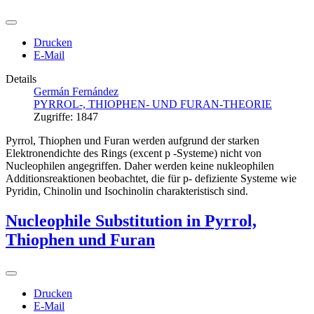
Drucken
E-Mail
Details
Germán Fernández
PYRROL-, THIOPHEN- UND FURAN-THEORIE
Zugriffe: 1847
Pyrrol, Thiophen und Furan werden aufgrund der starken
Elektronendichte des Rings (excent
p
-Systeme) nicht von
Nucleophilen angegriffen. Daher werden keine nukleophilen
Additionsreaktionen beobachtet, die für
p-
defiziente Systeme wie
Pyridin, Chinolin und Isochinolin charakteristisch sind.
Nucleophile Substitution in Pyrrol,
Thiophen und Furan
Drucken
E-Mail