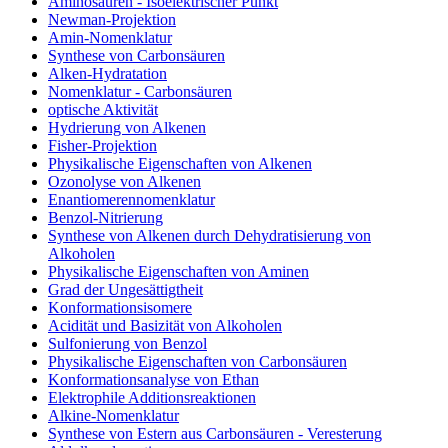
Aminosäuren - Isoelektrischer Punkt
Newman-Projektion
Amin-Nomenklatur
Synthese von Carbonsäuren
Alken-Hydratation
Nomenklatur - Carbonsäuren
optische Aktivität
Hydrierung von Alkenen
Fisher-Projektion
Physikalische Eigenschaften von Alkenen
Ozonolyse von Alkenen
Enantiomerennomenklatur
Benzol-Nitrierung
Synthese von Alkenen durch Dehydratisierung von
Alkoholen
Physikalische Eigenschaften von Aminen
Grad der Ungesättigtheit
Konformationsisomere
Acidität und Basizität von Alkoholen
Sulfonierung von Benzol
Physikalische Eigenschaften von Carbonsäuren
Konformationsanalyse von Ethan
Elektrophile Additionsreaktionen
Alkine-Nomenklatur
Synthese von Estern aus Carbonsäuren - Veresterung