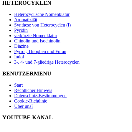
HETEROCYKLEN
Heterocyclische Nomenklatur
Aromatizität
Synthese von Heterocyclen (I)
Pyridin
verkürzte Nomenklatur
Chinolin und Isochinolin
Diazine
Pyrrol, Thiophen und Furan
Indol
3-, 4- und 7-gliedrige Heterocyclen
BENUTZERMENÜ
Start
Rechtlicher Hinweis
Datenschutz-Bestimmungen
Cookie-Richtlinie
Über uns?
YOUTUBE KANAL