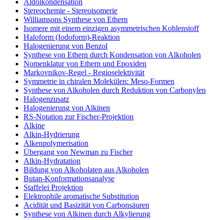
Aldolkondensation
Stereochemie - Stereoisomerie
Williamsons Synthese von Ethern
Isomere mit einem einzigen asymmetrischen Kohlenstoff
Haloform (Iodoform)-Reaktion
Halogenierung von Benzol
Synthese von Ethern durch Kondensation von Alkoholen
Nomenklatur von Ethern und Epoxiden
Markovnikov-Regel - Regioselektivität
Symmetrie in chiralen Molekülen: Meso-Formen
Synthese von Alkoholen durch Reduktion von Carbonylen
Halogenzusatz
Halogenierung von Alkinen
RS-Notation zur Fischer-Projektion
Alkine
Alkin-Hydrierung
Alkenpolymerisation
Übergang von Newman zu Fischer
Alkin-Hydratation
Bildung von Alkoholaten aus Alkoholen
Butan-Konformationsanalyse
Staffelei Projektion
Elektrophile aromatische Substitution
Acidität und Basizität von Carbonsäuren
Synthese von Alkinen durch Alkylierung