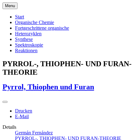
Menu
Start
Organische Chemie
Fortgeschrittene organische
Heterozyklen
Synthese
Spektroskopie
Reaktionen
PYRROL-, THIOPHEN- UND FURAN-
THEORIE
Pyrrol, Thiophen und Furan
Drucken
E-Mail
Details
Germán Fernández
PYRROL-, THIOPHEN- UND FURAN-THEORIE