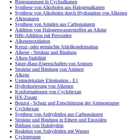
Ringspannung in Cycloalkanen
Synthese von Alkoholen aus Halogenalkanen
Synthese von Alkoholen durch Hydratation von Alkenen
Alkinsäuren
Synthese von Amiden aus Carbonsäuren
Addition von Halogenwasserstoffen an Alkine
HBr-Addition mit Peroxiden
Alkenepoxidation
Kreuz- oder gemischte Aldolkondensation
Alkene - Struktur und Bindung
Alken-Stabilität
Säure-Base-Eigenschaften von Aminen
Struktur und Bindung von Aminen
Alkene
Unimolekulare Elimination - E1
Hydroborierung von Alkenen
Konformationen von Cyclohexan
HX-Zusatz
Benzol - Schutz und Entschützung der Aminogruppe
Cyclohexan
Synthese von Anhydriden aus Carbonsäuren
Struktur und Bindung in Ethern und Epoxiden
Bildung von Halohydrin
Reaktion von Anhydriden mit Wasser
Cyclopropan