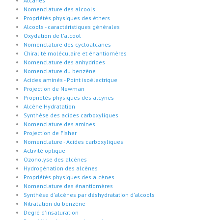
Alcanes
Nomenclature des alcools
Propriétés physiques des éthers
Alcools - caractéristiques générales
Oxydation de l'alcool
Nomenclature des cycloalcanes
Chiralité moléculaire et énantiomères
Nomenclature des anhydrides
Nomenclature du benzène
Acides aminés - Point isoélectrique
Projection de Newman
Propriétés physiques des alcynes
Alcène Hydratation
Synthèse des acides carboxyliques
Nomenclature des amines
Projection de Fisher
Nomenclature - Acides carboxyliques
Activité optique
Ozonolyse des alcènes
Hydrogénation des alcènes
Propriétés physiques des alcènes
Nomenclature des énantiomères
Synthèse d'alcènes par déshydratation d'alcools
Nitratation du benzène
Degré d'insaturation