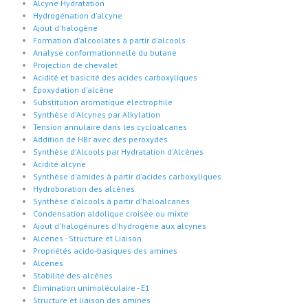
Alcyne Hydratation
Hydrogénation d'alcyne
Ajout d'halogène
Formation d'alcoolates à partir d'alcools
Analyse conformationnelle du butane
Projection de chevalet
Acidité et basicité des acides carboxyliques
Époxydation d'alcène
Substitution aromatique électrophile
Synthèse d'Alcynes par Alkylation
Tension annulaire dans les cycloalcanes
Addition de HBr avec des peroxydes
Synthèse d'Alcools par Hydratation d'Alcènes
Acidité alcyne
Synthèse d'amides à partir d'acides carboxyliques
Hydroboration des alcènes
Synthèse d'alcools à partir d'haloalcanes
Condensation aldolique croisée ou mixte
Ajout d'halogénures d'hydrogène aux alcynes
Alcènes - Structure et Liaison
Propriétés acido-basiques des amines
Alcènes
Stabilité des alcènes
Élimination unimoléculaire - E1
Structure et liaison des amines