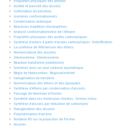
Propriétés physiques des amines
Acidité et basicité des alcools
Sulfonation du benzène
Isomères conformationnels
Condensation aldolique
Réactions d'addition électrophiles
Analyse conformationnelle de l'éthane
Propriétés physiques des acides carboxyliques
Synthèse d'esters à partir d'acides carboxyliques - Estérification
La synthèse de Williamson des éthers
Nomenclature des alcynes
Stéréochimie - Stéréisomérie
Réaction haloforme (iodoforme)
Isomères avec un seul carbone asymétrique
Règle de Markovnikov - Régiosélectivité
halogénation du benzène
Nomenclature des éthers et des époxydes
Synthèse d'éthers par condensation d'alcools
Passage de Newman à Fischer
Symétrie dans les molécules chirales : formes méso
Synthèse d'alcools par réduction de carbonyles
Halogénation des alcynes
Polymérisation d'alcène
Notation RS sur la projection de Fischer
Alcynes