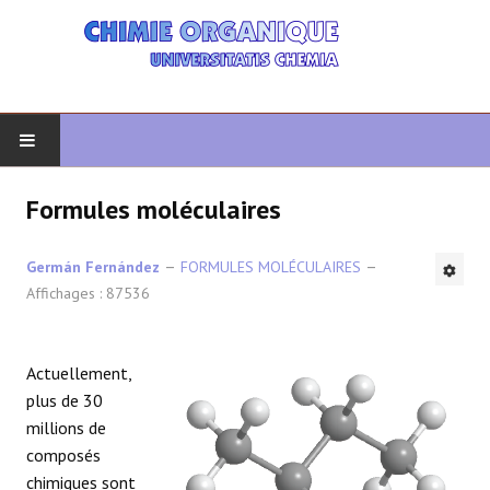
DÉBUT
Formules moléculaires
CHIMIE ORGANIQUE
Germán Fernández
FORMULES MOLÉCULAIRES
Affichages : 87536
ORGANIQUE AVANCÉ
HÉTÉROCYCLES
Actuellement,
plus de 30
LA SYNTHÈSE
millions de
composés
SPECTROSCOPIE
chimiques sont