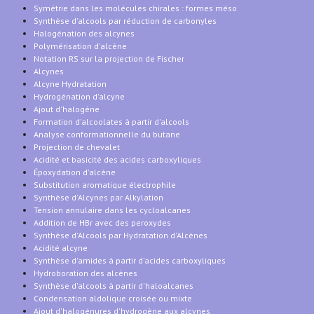
Symétrie dans les molécules chirales : formes méso
Synthèse d'alcools par réduction de carbonyles
Halogénation des alcynes
Polymérisation d'alcène
Notation RS sur la projection de Fischer
Alcynes
Alcyne Hydratation
Hydrogénation d'alcyne
Ajout d'halogène
Formation d'alcoolates à partir d'alcools
Analyse conformationnelle du butane
Projection de chevalet
Acidité et basicité des acides carboxyliques
Époxydation d'alcène
Substitution aromatique électrophile
Synthèse d'Alcynes par Alkylation
Tension annulaire dans les cycloalcanes
Addition de HBr avec des peroxydes
Synthèse d'Alcools par Hydratation d'Alcènes
Acidité alcyne
Synthèse d'amides à partir d'acides carboxyliques
Hydroboration des alcènes
Synthèse d'alcools à partir d'haloalcanes
Condensation aldolique croisée ou mixte
Ajout d'halogénures d'hydrogène aux alcynes