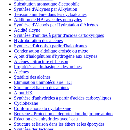
Substitution aromatique électrophile
Synthèse d'Alcynes par Alkylation
Tension annulaire dans les cycloalcanes
Addition de HBr avec des peroxydes
Synthèse d'Alcools par Hydratation d'Alcènes
Acidité alcyne
Synthèse d'amides à partir d'acides carboxyliques
Hydroboration des alcènes
Synthèse d'alcools à partir d'haloalcanes
Condensation aldolique croisée ou mixte
Ajout d'halogénures d'hydrogène aux alcynes
Alcènes - Structure et Liaison
Propriétés acido-basiques des amines
Alcènes
Stabilité des alcènes
Élimination unimoléculaire - E1
Structure et liaison des amines
Ajout HX
Synthèse d'anhydrides à partir d'acides carboxyliques
Cyclohexane
Conformations du cyclohexane
Benzène - Protection et déprotection du groupe amino
Réaction des anhydrides avec l'eau
Structure et liaison dans les éthers et les époxydes
Synthèse des lactones