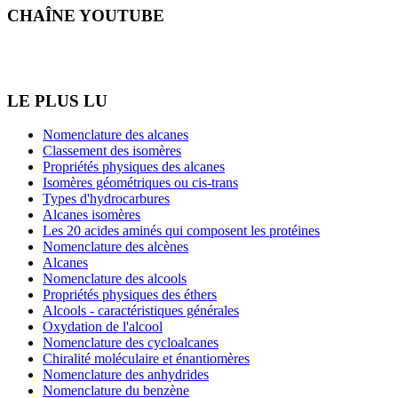
CHAÎNE YOUTUBE
LE PLUS LU
Nomenclature des alcanes
Classement des isomères
Propriétés physiques des alcanes
Isomères géométriques ou cis-trans
Types d'hydrocarbures
Alcanes isomères
Les 20 acides aminés qui composent les protéines
Nomenclature des alcènes
Alcanes
Nomenclature des alcools
Propriétés physiques des éthers
Alcools - caractéristiques générales
Oxydation de l'alcool
Nomenclature des cycloalcanes
Chiralité moléculaire et énantiomères
Nomenclature des anhydrides
Nomenclature du benzène