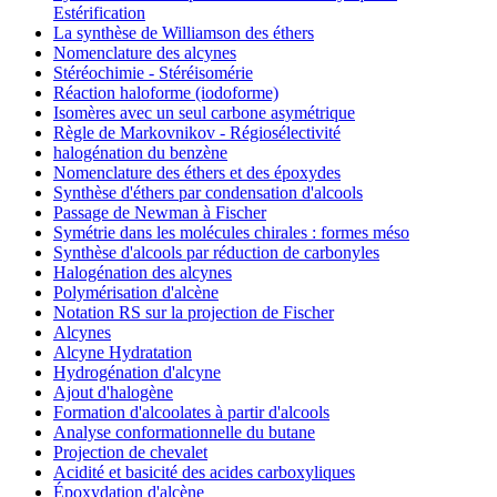
Estérification
La synthèse de Williamson des éthers
Nomenclature des alcynes
Stéréochimie - Stéréisomérie
Réaction haloforme (iodoforme)
Isomères avec un seul carbone asymétrique
Règle de Markovnikov - Régiosélectivité
halogénation du benzène
Nomenclature des éthers et des époxydes
Synthèse d'éthers par condensation d'alcools
Passage de Newman à Fischer
Symétrie dans les molécules chirales : formes méso
Synthèse d'alcools par réduction de carbonyles
Halogénation des alcynes
Polymérisation d'alcène
Notation RS sur la projection de Fischer
Alcynes
Alcyne Hydratation
Hydrogénation d'alcyne
Ajout d'halogène
Formation d'alcoolates à partir d'alcools
Analyse conformationnelle du butane
Projection de chevalet
Acidité et basicité des acides carboxyliques
Époxydation d'alcène