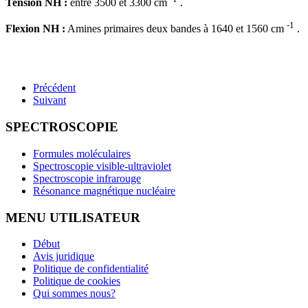
Tension NH :
entre 3500 et 3300 cm
.
-1
Flexion NH :
Amines primaires deux bandes à 1640 et 1560 cm
.
Précédent
Suivant
SPECTROSCOPIE
Formules moléculaires
Spectroscopie visible-ultraviolet
Spectroscopie infrarouge
Résonance magnétique nucléaire
MENU UTILISATEUR
Début
Avis juridique
Politique de confidentialité
Politique de cookies
Qui sommes nous?