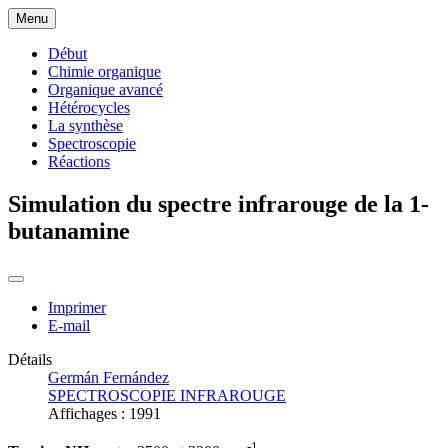
Menu
Début
Chimie organique
Organique avancé
Hétérocycles
La synthèse
Spectroscopie
Réactions
Simulation du spectre infrarouge de la 1-
butanamine
Imprimer
E-mail
Détails
Germán Fernández
SPECTROSCOPIE INFRAROUGE
Affichages : 1991
-1