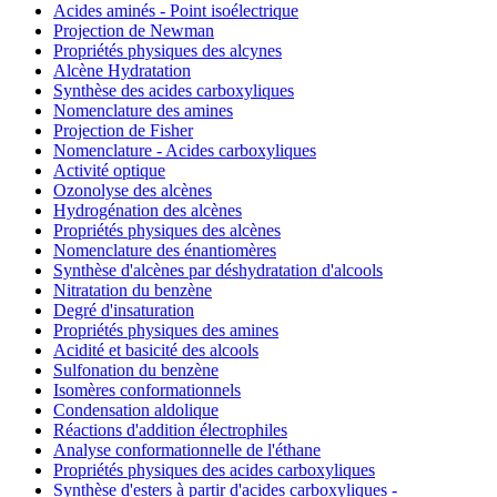
Acides aminés - Point isoélectrique
Projection de Newman
Propriétés physiques des alcynes
Alcène Hydratation
Synthèse des acides carboxyliques
Nomenclature des amines
Projection de Fisher
Nomenclature - Acides carboxyliques
Activité optique
Ozonolyse des alcènes
Hydrogénation des alcènes
Propriétés physiques des alcènes
Nomenclature des énantiomères
Synthèse d'alcènes par déshydratation d'alcools
Nitratation du benzène
Degré d'insaturation
Propriétés physiques des amines
Acidité et basicité des alcools
Sulfonation du benzène
Isomères conformationnels
Condensation aldolique
Réactions d'addition électrophiles
Analyse conformationnelle de l'éthane
Propriétés physiques des acides carboxyliques
Synthèse d'esters à partir d'acides carboxyliques -