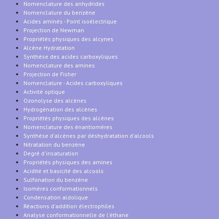
Nomenclature des anhydrides
Nomenclature du benzène
Acides aminés - Point isoélectrique
Projection de Newman
Propriétés physiques des alcynes
Alcène Hydratation
Synthèse des acides carboxyliques
Nomenclature des amines
Projection de Fisher
Nomenclature - Acides carboxyliques
Activité optique
Ozonolyse des alcènes
Hydrogénation des alcènes
Propriétés physiques des alcènes
Nomenclature des énantiomères
Synthèse d'alcènes par déshydratation d'alcools
Nitratation du benzène
Degré d'insaturation
Propriétés physiques des amines
Acidité et basicité des alcools
Sulfonation du benzène
Isomères conformationnels
Condensation aldolique
Réactions d'addition électrophiles
Analyse conformationnelle de l'éthane