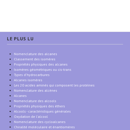
LE PLUS LU
Nomenclature des alcanes
Classement des isomères
Propriétés physiques des alcanes
Isomères géométriques ou cis-trans
Types d'hydrocarbures
Alcanes isomères
Les 20 acides aminés qui composent les protéines
Nomenclature des alcènes
Alcanes
Nomenclature des alcools
Propriétés physiques des éthers
Alcools - caractéristiques générales
Oxydation de l'alcool
Nomenclature des cycloalcanes
Chiralité moléculaire et énantiomères