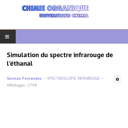
DÉBUT
Simulation du spectre infrarouge de
l'éthanal
CHIMIE ORGANIQUE
Germán Fernández
SPECTROSCOPIE INFRAROUGE
ORGANIQUE AVANCÉ
Affichages : 2794
HÉTÉROCYCLES
LA SYNTHÈSE
SPECTROSCOPIE