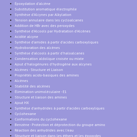
Époxydation d'alcène
Substitution aromatique électrophile
Synthèse d'Alcynes par Alkylation
Tension annulaire dans les cycloalcanes
Addition de HBr avec des peroxydes
Synthèse d'Alcools par Hydratation d'Alcènes
Acidité alcyne
Synthèse d'amides à partir d'acides carboxyliques
Hydroboration des alcènes
Synthèse d'alcools à partir d'haloalcanes
Condensation aldolique croisée ou mixte
Ajout d'halogénures d'hydrogène aux alcynes
Alcènes - Structure et Liaison
Propriétés acido-basiques des amines
Alcènes
Stabilité des alcènes
Élimination unimoléculaire - E1
Structure et liaison des amines
Ajout HX
Synthèse d'anhydrides à partir d'acides carboxyliques
Cyclohexane
Conformations du cyclohexane
Benzène - Protection et déprotection du groupe amino
Réaction des anhydrides avec l'eau
Structure et liaison dans les éthers et les époxydes