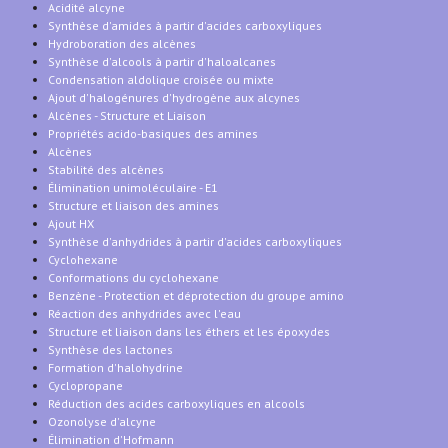
Acidité alcyne
Synthèse d'amides à partir d'acides carboxyliques
Hydroboration des alcènes
Synthèse d'alcools à partir d'haloalcanes
Condensation aldolique croisée ou mixte
Ajout d'halogénures d'hydrogène aux alcynes
Alcènes - Structure et Liaison
Propriétés acido-basiques des amines
Alcènes
Stabilité des alcènes
Élimination unimoléculaire - E1
Structure et liaison des amines
Ajout HX
Synthèse d'anhydrides à partir d'acides carboxyliques
Cyclohexane
Conformations du cyclohexane
Benzène - Protection et déprotection du groupe amino
Réaction des anhydrides avec l'eau
Structure et liaison dans les éthers et les époxydes
Synthèse des lactones
Formation d'halohydrine
Cyclopropane
Réduction des acides carboxyliques en alcools
Ozonolyse d'alcyne
Élimination d'Hofmann