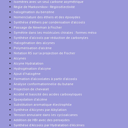
Isomères avec un seul carbone asymétrique
Règle de Markovnikov - Régiosélectivité
halogénation du benzène
Nomenclature des éthers et des époxydes
Synthèse d'éthers par condensation d'alcools
Passage de Newman à Fischer
Symétrie dans les molécules chirales : formes méso
Synthèse d'alcools par réduction de carbonyles
Halogénation des alcynes
Polymérisation d'alcène
Notation RS sur la projection de Fischer
Alcynes
Alcyne Hydratation
Hydrogénation d'alcyne
Ajout d'halogène
Formation d'alcoolates à partir d'alcools
Analyse conformationnelle du butane
Projection de chevalet
Acidité et basicité des acides carboxyliques
Époxydation d'alcène
Substitution aromatique électrophile
Synthèse d'Alcynes par Alkylation
Tension annulaire dans les cycloalcanes
Addition de HBr avec des peroxydes
Synthèse d'Alcools par Hydratation d'Alcènes