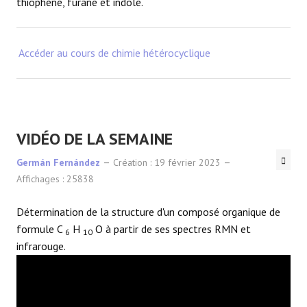
thiophène, furane et indole.
Accéder au cours de chimie hétérocyclique
VIDÉO DE LA SEMAINE
Germán Fernández
Création : 19 février 2023
Affichages : 25838
Détermination de la structure d'un composé organique de
formule C
H
O à partir de ses spectres RMN et
6
10
infrarouge.