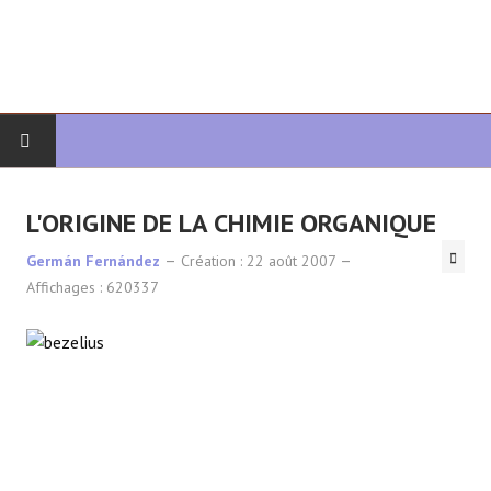
DÉBUT
L'ORIGINE DE LA CHIMIE ORGANIQUE
CHIMIE ORGANIQUE
Germán Fernández
Création : 22 août 2007
Affichages : 620337
ORGANIQUE AVANCÉ
HÉTÉROCYCLES
LA SYNTHÈSE
SPECTROSCOPIE