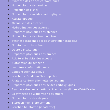
Synthèse des acides carboxyliques
Nomenclature des amines
Projection de Fisher
Nomenclature - Acides carboxyliques
Activité optique
Ozonolyse des alcènes
Hydrogénation des alcènes
Propriétés physiques des alcènes
Nomenclature des énantiomères
Synthèse d'alcènes par déshydratation d'alcools
Nitratation du benzène
Degré d'insaturation
Propriétés physiques des amines
Acidité et basicité des alcools
Sulfonation du benzène
Isomères conformationnels
Condensation aldolique
Réactions d'addition électrophiles
Analyse conformationnelle de l'éthane
Propriétés physiques des acides carboxyliques
Synthèse d'esters à partir d'acides carboxyliques - Estérification
La synthèse de Williamson des éthers
Nomenclature des alcynes
Stéréochimie - Stéréisomérie
Réaction haloforme (iodoforme)