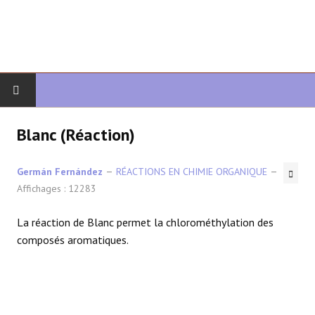
DÉBUT
Blanc (Réaction)
CHIMIE ORGANIQUE
Germán Fernández
RÉACTIONS EN CHIMIE ORGANIQUE
Affichages : 12283
ORGANIQUE AVANCÉ
La réaction de Blanc permet la chlorométhylation des
HÉTÉROCYCLES
composés aromatiques.
LA SYNTHÈSE
SPECTROSCOPIE