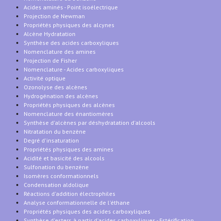
Acides aminés - Point isoélectrique
Projection de Newman
Propriétés physiques des alcynes
Alcène Hydratation
Synthèse des acides carboxyliques
Nomenclature des amines
Projection de Fisher
Nomenclature - Acides carboxyliques
Activité optique
Ozonolyse des alcènes
Hydrogénation des alcènes
Propriétés physiques des alcènes
Nomenclature des énantiomères
Synthèse d'alcènes par déshydratation d'alcools
Nitratation du benzène
Degré d'insaturation
Propriétés physiques des amines
Acidité et basicité des alcools
Sulfonation du benzène
Isomères conformationnels
Condensation aldolique
Réactions d'addition électrophiles
Analyse conformationnelle de l'éthane
Propriétés physiques des acides carboxyliques
Synthèse d'esters à partir d'acides carboxyliques - Estérification