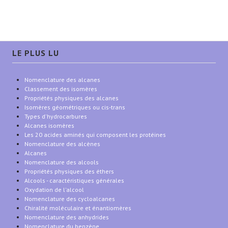
LE PLUS LU
Nomenclature des alcanes
Classement des isomères
Propriétés physiques des alcanes
Isomères géométriques ou cis-trans
Types d'hydrocarbures
Alcanes isomères
Les 20 acides aminés qui composent les protéines
Nomenclature des alcènes
Alcanes
Nomenclature des alcools
Propriétés physiques des éthers
Alcools - caractéristiques générales
Oxydation de l'alcool
Nomenclature des cycloalcanes
Chiralité moléculaire et énantiomères
Nomenclature des anhydrides
Nomenclature du benzène