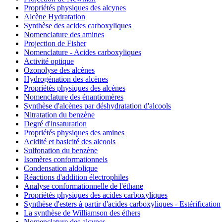
Propriétés physiques des alcynes
Alcène Hydratation
Synthèse des acides carboxyliques
Nomenclature des amines
Projection de Fisher
Nomenclature - Acides carboxyliques
Activité optique
Ozonolyse des alcènes
Hydrogénation des alcènes
Propriétés physiques des alcènes
Nomenclature des énantiomères
Synthèse d'alcènes par déshydratation d'alcools
Nitratation du benzène
Degré d'insaturation
Propriétés physiques des amines
Acidité et basicité des alcools
Sulfonation du benzène
Isomères conformationnels
Condensation aldolique
Réactions d'addition électrophiles
Analyse conformationnelle de l'éthane
Propriétés physiques des acides carboxyliques
Synthèse d'esters à partir d'acides carboxyliques - Estérification
La synthèse de Williamson des éthers
Nomenclature des alcynes