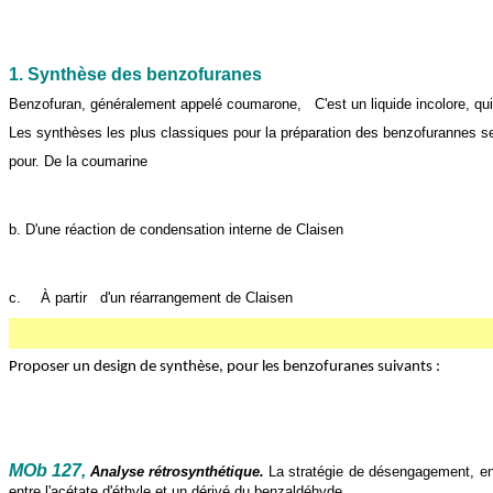
1. Synthèse des benzofuranes
Benzofuran, généralement appelé coumarone,
C'est un liquide incolore, q
Les synthèses les plus classiques pour la préparation des benzofurannes s
pour. De la coumarine
b. D'une réaction de condensation interne de Claisen
c.
À partir
d'un réarrangement de Claisen
Proposer un design de synthèse, pour les benzofuranes suivants :
MOb 127,
Analyse rétrosynthétique.
La stratégie de désengagement, e
entre l'acétate d'éthyle et un dérivé du benzaldéhyde