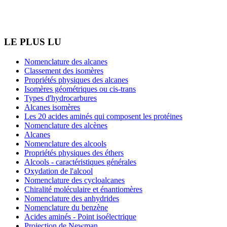
LE PLUS LU
Nomenclature des alcanes
Classement des isomères
Propriétés physiques des alcanes
Isomères géométriques ou cis-trans
Types d'hydrocarbures
Alcanes isomères
Les 20 acides aminés qui composent les protéines
Nomenclature des alcènes
Alcanes
Nomenclature des alcools
Propriétés physiques des éthers
Alcools - caractéristiques générales
Oxydation de l'alcool
Nomenclature des cycloalcanes
Chiralité moléculaire et énantiomères
Nomenclature des anhydrides
Nomenclature du benzène
Acides aminés - Point isoélectrique
Projection de Newman