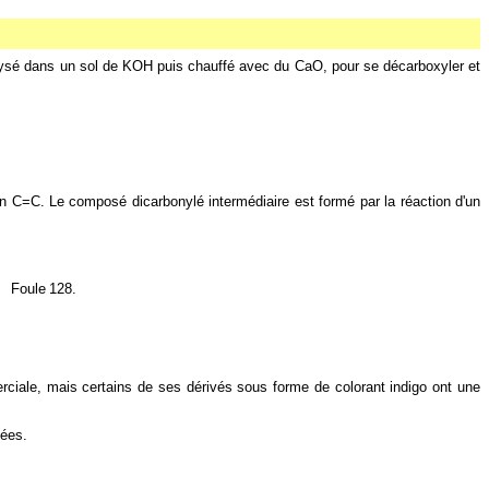
olysé dans un sol de KOH puis chauffé avec du CaO, pour se décarboxyler et
en C=C. Le composé dicarbonylé intermédiaire est formé par la réaction d'un
a
Foule
128.
ciale, mais certains de ses dérivés sous forme de colorant indigo ont une
nées.