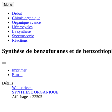
Menu
Début
Chimie organique
Organique avancé
Hétérocycles
La synthèse
Spectroscopie
Réactions
Synthèse de benzofuranes et de benzothio
Imprimer
E-mail
Détails
Wilbertrivera
SYNTHESE ORGANIQUE
Affichages : 22505