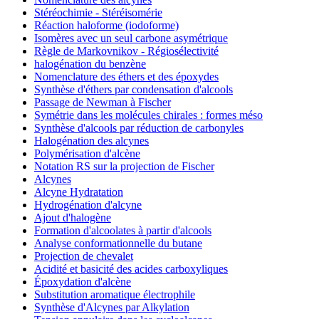
Stéréochimie - Stéréisomérie
Réaction haloforme (iodoforme)
Isomères avec un seul carbone asymétrique
Règle de Markovnikov - Régiosélectivité
halogénation du benzène
Nomenclature des éthers et des époxydes
Synthèse d'éthers par condensation d'alcools
Passage de Newman à Fischer
Symétrie dans les molécules chirales : formes méso
Synthèse d'alcools par réduction de carbonyles
Halogénation des alcynes
Polymérisation d'alcène
Notation RS sur la projection de Fischer
Alcynes
Alcyne Hydratation
Hydrogénation d'alcyne
Ajout d'halogène
Formation d'alcoolates à partir d'alcools
Analyse conformationnelle du butane
Projection de chevalet
Acidité et basicité des acides carboxyliques
Époxydation d'alcène
Substitution aromatique électrophile
Synthèse d'Alcynes par Alkylation