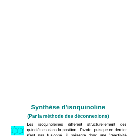
RÉACTIONS
Synthèse d'isoquinoline
(Par la méthode des déconnexions)
Les isoquinoléines diffèrent structurellement des
quinoléines dans la position
l'azote, puisque ce dernier
n'est pas fusionné, il présente donc une "réactivité