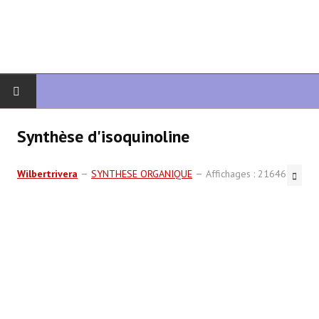
DÉBUT
Synthèse d'isoquinoline
CHIMIE ORGANIQUE
Wilbertrivera
SYNTHESE ORGANIQUE
Affichages : 21646
ORGANIQUE AVANCÉ
HÉTÉROCYCLES
LA SYNTHÈSE
SPECTROSCOPIE