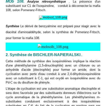
MOb 108.
Analyse rétrosynthétique
. La présence d'un
substituant sur C1 de l'isoquinoline,
conduit à déconnecter
la mafia
108, selon Pomeranz-Fritsch.
Synthèse
Le dérivé de benzyalmine est préparé pour réagir avec le
diacétal d'aminoaldéhyde, selon la synthèse de Pomeranz-Fritsch,
pour former
la mafia
108.
2. Synthèse de BISCHLER-NAPIERALSKI
.
Cette méthode de synthèse des isoquinoléines implique la réaction
d'une phénéthylamine (1,5-dinucléophile) avec un chlorure ou un
anhydride d'acide (électrophile) pour former un amide, dont la
cyclisation avec perte d'eau conduit à une 2,4-dihydroisoquinoléine
avec un substituant à C-1, qui est oxydé en isoquinoléine avec du
Pd-C ou du disulfure de phényle.
L'étape de cyclisation est une substitution aromatique électrophile et
sera donc favorisée par des substituants donneurs d'électrons sur le
cycle aromatique de la phénéthylamine. Les phénéthylamines m-
substituées conduisent exclusivement à des isoquinoléines
substituées en C-6, du fait de la cyclisation en position para par