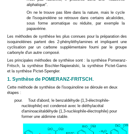
aliphatique".
On ne le trouve pas libre dans la nature, mais le cycle
de l'isoquinoléine se retrouve dans certains alcaloïdes,
sous forme aromatique ou réduite, par exemple la
papavérine.
Les méthodes de synthèse les plus connues pour la préparation des
isoquinoléines partent des 2-phényléthylamines et impliquent une
cyclisation par un carbone supplémentaire fourni par le groupe
carbonyle d'un autre composé.
Les principales méthodes de synthèse sont : la synthèse Pomeranz-
Fritsch, la synthèse Bischler-Napieralski, la synthèse Pictet-Gams
et la synthèse Pictet-Spengler.
1. Synthèse de POMERANZ-FRITSCH.
Cette méthode de synthèse de l'isoquinoline se déroule en deux
étapes :
pour.
Tout d'abord, le benzaldéhyde (1,3-électrophile-
nucléophile) est condensé avec le diéthylacétal
d'aminoacétaldéhyde (1,3-nucléophile-électrophile) pour
former une aldimine stable.