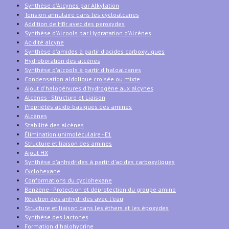
Synthèse d'Alcynes par Alkylation
Tension annulaire dans les cycloalcanes
Addition de HBr avec des peroxydes
Synthèse d'Alcools par Hydratation d'Alcènes
Acidité alcyne
Synthèse d'amides à partir d'acides carboxyliques
Hydroboration des alcènes
Synthèse d'alcools à partir d'haloalcanes
Condensation aldolique croisée ou mixte
Ajout d'halogénures d'hydrogène aux alcynes
Alcènes - Structure et Liaison
Propriétés acido-basiques des amines
Alcènes
Stabilité des alcènes
Élimination unimoléculaire - E1
Structure et liaison des amines
Ajout HX
Synthèse d'anhydrides à partir d'acides carboxyliques
Cyclohexane
Conformations du cyclohexane
Benzène - Protection et déprotection du groupe amino
Réaction des anhydrides avec l'eau
Structure et liaison dans les éthers et les époxydes
Synthèse des lactones
Formation d'halohydrine