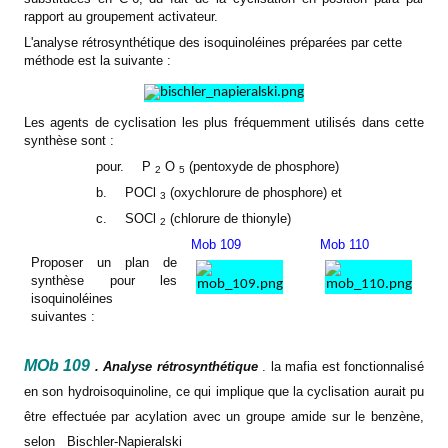
rapport au groupement activateur.
L'analyse rétrosynthétique des isoquinoléines préparées par cette
méthode est la suivante :
Les agents de cyclisation les plus fréquemment utilisés dans cette
synthèse sont :
pour.
P
O
(pentoxyde de phosphore)
2
5
b.
POCl
(oxychlorure de phosphore) et
3
c.
SOCl
(chlorure de thionyle)
2
Mob 109
Mob 110
Proposer un plan de
synthèse pour les
isoquinoléines
suivantes :
MOb 109
. Analyse rétrosynthétique
.
la mafia
est fonctionnalisé
en son hydroisoquinoline, ce qui implique que la cyclisation aurait pu
être effectuée par acylation avec un groupe amide sur le benzène,
selon
Bischler-Napieralski