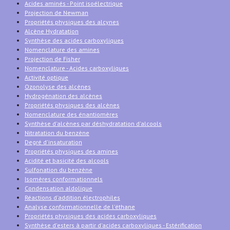
Acides aminés - Point isoélectrique
Projection de Newman
Propriétés physiques des alcynes
Alcène Hydratation
Synthèse des acides carboxyliques
Nomenclature des amines
Projection de Fisher
Nomenclature - Acides carboxyliques
Activité optique
Ozonolyse des alcènes
Hydrogénation des alcènes
Propriétés physiques des alcènes
Nomenclature des énantiomères
Synthèse d'alcènes par déshydratation d'alcools
Nitratation du benzène
Degré d'insaturation
Propriétés physiques des amines
Acidité et basicité des alcools
Sulfonation du benzène
Isomères conformationnels
Condensation aldolique
Réactions d'addition électrophiles
Analyse conformationnelle de l'éthane
Propriétés physiques des acides carboxyliques
Synthèse d'esters à partir d'acides carboxyliques - Estérification