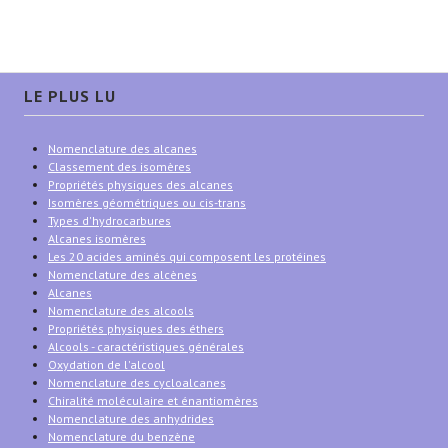
LE PLUS LU
Nomenclature des alcanes
Classement des isomères
Propriétés physiques des alcanes
Isomères géométriques ou cis-trans
Types d'hydrocarbures
Alcanes isomères
Les 20 acides aminés qui composent les protéines
Nomenclature des alcènes
Alcanes
Nomenclature des alcools
Propriétés physiques des éthers
Alcools - caractéristiques générales
Oxydation de l'alcool
Nomenclature des cycloalcanes
Chiralité moléculaire et énantiomères
Nomenclature des anhydrides
Nomenclature du benzène