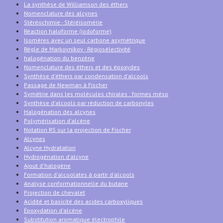
La synthèse de Williamson des éthers
Nomenclature des alcynes
Stéréochimie - Stéréisomérie
Réaction haloforme (iodoforme)
Isomères avec un seul carbone asymétrique
Règle de Markovnikov - Régiosélectivité
halogénation du benzène
Nomenclature des éthers et des époxydes
Synthèse d'éthers par condensation d'alcools
Passage de Newman à Fischer
Symétrie dans les molécules chirales : formes méso
Synthèse d'alcools par réduction de carbonyles
Halogénation des alcynes
Polymérisation d'alcène
Notation RS sur la projection de Fischer
Alcynes
Alcyne Hydratation
Hydrogénation d'alcyne
Ajout d'halogène
Formation d'alcoolates à partir d'alcools
Analyse conformationnelle du butane
Projection de chevalet
Acidité et basicité des acides carboxyliques
Époxydation d'alcène
Substitution aromatique électrophile