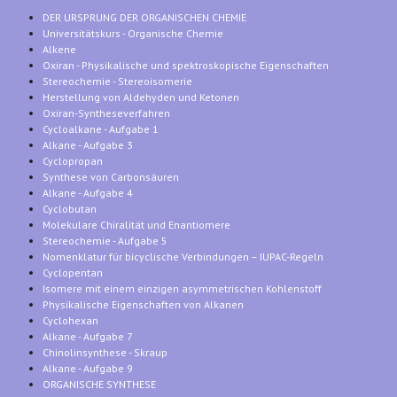
DER URSPRUNG DER ORGANISCHEN CHEMIE
Universitätskurs - Organische Chemie
Alkene
Oxiran - Physikalische und spektroskopische Eigenschaften
Stereochemie - Stereoisomerie
Herstellung von Aldehyden und Ketonen
Oxiran-Syntheseverfahren
Cycloalkane - Aufgabe 1
Alkane - Aufgabe 3
Cyclopropan
Synthese von Carbonsäuren
Alkane - Aufgabe 4
Cyclobutan
Molekulare Chiralität und Enantiomere
Stereochemie - Aufgabe 5
Nomenklatur für bicyclische Verbindungen – IUPAC-Regeln
Cyclopentan
Isomere mit einem einzigen asymmetrischen Kohlenstoff
Physikalische Eigenschaften von Alkanen
Cyclohexan
Alkane - Aufgabe 7
Chinolinsynthese - Skraup
Alkane - Aufgabe 9
ORGANISCHE SYNTHESE