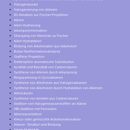
Halogenzusatz
Halogenierung von Alkinen
RS-Notation zur Fischer-Projektion
Alkine
Alkin-Hydrierung
Alkenpolymerisation
Übergang von Newman zu Fischer
Alkin-Hydratation
Bildung von Alkoholaten aus Alkoholen
Butan-Konformationsanalyse
Staffelei Projektion
Elektrophile aromatische Substitution
Acidität und Basizität von Carbonsäuren
Synthese von Alkinen durch Alkylierung
Ringspannung in Cycloalkanen
Synthese von Alkoholen aus Halogenalkanen
Synthese von Alkoholen durch Hydratation von Alkenen
Alkinsäuren
Synthese von Amiden aus Carbonsäuren
Addition von Halogenwasserstoffen an Alkine
HBr-Addition mit Peroxiden
Alkenepoxidation
Kreuz- oder gemischte Aldolkondensation
Alkene - Struktur und Bindung
Alken-Stabilität