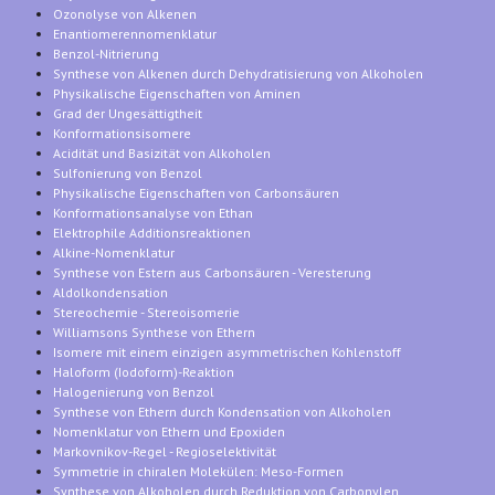
Ozonolyse von Alkenen
Enantiomerennomenklatur
Benzol-Nitrierung
Synthese von Alkenen durch Dehydratisierung von Alkoholen
Physikalische Eigenschaften von Aminen
Grad der Ungesättigtheit
Konformationsisomere
Acidität und Basizität von Alkoholen
Sulfonierung von Benzol
Physikalische Eigenschaften von Carbonsäuren
Konformationsanalyse von Ethan
Elektrophile Additionsreaktionen
Alkine-Nomenklatur
Synthese von Estern aus Carbonsäuren - Veresterung
Aldolkondensation
Stereochemie - Stereoisomerie
Williamsons Synthese von Ethern
Isomere mit einem einzigen asymmetrischen Kohlenstoff
Haloform (Iodoform)-Reaktion
Halogenierung von Benzol
Synthese von Ethern durch Kondensation von Alkoholen
Nomenklatur von Ethern und Epoxiden
Markovnikov-Regel - Regioselektivität
Symmetrie in chiralen Molekülen: Meso-Formen
Synthese von Alkoholen durch Reduktion von Carbonylen