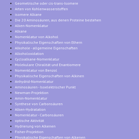
Geometrische oder cis-trans-Isomere
Arten von Kohlenwasserstoffen
isomere Alkane
Die 20 Aminosäuren, aus denen Proteine bestehen
Alken-Nomenklatur
Alkane
Nomenklatur von Alkohol
Physikalische Eigenschaften von Ethern
Alkohole - allgemeine Eigenschaften
Alkoholoxidation
Cycloalkane-Nomenklatur
Molekulare Chiralität und Enantiomere
Nomenklatur von Benzol
Physikalische Eigenschaften von Alkinen
Anhydrid-Nomenklatur
Aminosäuren - Isoelektrischer Punkt
Newman-Projektion
Amin-Nomenklatur
Synthese von Carbonsäuren
Alken-Hydratation
Nomenklatur - Carbonsäuren
optische Aktivität
Hydrierung von Alkenen
Fisher-Projektion
Physikalische Eigenschaften von Alkenen