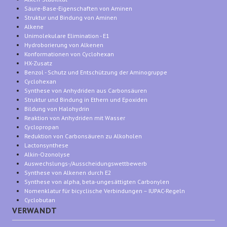
Säure-Base-Eigenschaften von Aminen
Struktur und Bindung von Aminen
Alkene
Unimolekulare Elimination - E1
Hydroborierung von Alkenen
Konformationen von Cyclohexan
HX-Zusatz
Benzol - Schutz und Entschützung der Aminogruppe
Cyclohexan
Synthese von Anhydriden aus Carbonsäuren
Struktur und Bindung in Ethern und Epoxiden
Bildung von Halohydrin
Reaktion von Anhydriden mit Wasser
Cyclopropan
Reduktion von Carbonsäuren zu Alkoholen
Lactonsynthese
Alkin-Ozonolyse
Auswechslungs-/Ausscheidungswettbewerb
Synthese von Alkenen durch E2
Synthese von alpha, beta-ungesättigten Carbonylen
Nomenklatur für bicyclische Verbindungen – IUPAC-Regeln
Cyclobutan
VERWANDT