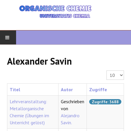
START
Alexander Savin
ORGANISCHE CHEMIE
Anzeige #
FORTGESCHRITTENE ORGANISCHE
Titel
Autor
Zugriffe
HETEROZYKLEN
Lehrveranstaltung:
Geschrieben
Zugriffe: 3688
Metallorganische
von
SYNTHESE
Chemie (Übungen im
Alejandro
Unterricht gelöst)
Savin.
SPEKTROSKOPIE