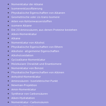
Nomenklatur der Alkane
Isomerenklassifizierung
Physikalische Eigenschaften von Alkanen
Geometrische oder cis-trans-Isomere
Arten von Kohlenwasserstoffen
isomere Alkane
Die 20 Aminosäuren, aus denen Proteine bestehen
Alken-Nomenklatur
Alkane
Nomenklatur von Alkohol
Physikalische Eigenschaften von Ethern
Alkohole - allgemeine Eigenschaften
Alkoholoxidation
Cycloalkane-Nomenklatur
Molekulare Chiralität und Enantiomere
Nomenklatur von Benzol
Physikalische Eigenschaften von Alkinen
Anhydrid-Nomenklatur
Aminosäuren - Isoelektrischer Punkt
Newman-Projektion
Amin-Nomenklatur
Synthese von Carbonsäuren
Alken-Hydratation
Nomenklatur - Carbonsäuren