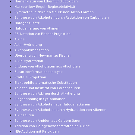
Nomenklatur von Ethern und Epoxiden
Markovnikov-Regel - Regioselektivität
Symmetrie in chiralen Molekülen: Meso-Formen
Synthese von Alkoholen durch Reduktion von Carbonylen
Halogenzusatz
Halogenierung von Alkinen
RS-Notation zur Fischer-Projektion
Alkine
Alkin-Hydrierung
Alkenpolymerisation
Übergang von Newman zu Fischer
Alkin-Hydratation
Bildung von Alkoholaten aus Alkoholen
Butan-Konformationsanalyse
Staffelei Projektion
Elektrophile aromatische Substitution
Acidität und Basizität von Carbonsäuren
Synthese von Alkinen durch Alkylierung
Ringspannung in Cycloalkanen
Synthese von Alkoholen aus Halogenalkanen
Synthese von Alkoholen durch Hydratation von Alkenen
Alkinsäuren
Synthese von Amiden aus Carbonsäuren
Addition von Halogenwasserstoffen an Alkine
HBr-Addition mit Peroxiden