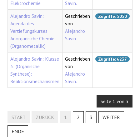
Elektrochemie
Savin.
Alejandro Savin:
Geschrieben
Zugriffe: 5050
Agenda des
von
Vertiefungskurses
Alejandro
Anorganische Chemie
Savin.
(Organometallic)
Alejandro Savin: Klasse
Geschrieben
Zugriffe: 6237
3: (Organische
von
Synthese):
Alejandro
Reaktionsmechanismen
Savin.
Seite 1 von 3
START
ZURÜCK
1
2
3
WEITER
ENDE