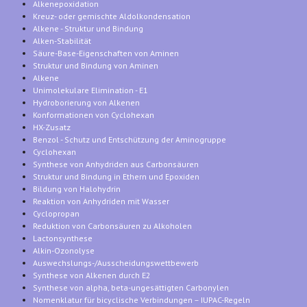
Alkenepoxidation
Kreuz- oder gemischte Aldolkondensation
Alkene - Struktur und Bindung
Alken-Stabilität
Säure-Base-Eigenschaften von Aminen
Struktur und Bindung von Aminen
Alkene
Unimolekulare Elimination - E1
Hydroborierung von Alkenen
Konformationen von Cyclohexan
HX-Zusatz
Benzol - Schutz und Entschützung der Aminogruppe
Cyclohexan
Synthese von Anhydriden aus Carbonsäuren
Struktur und Bindung in Ethern und Epoxiden
Bildung von Halohydrin
Reaktion von Anhydriden mit Wasser
Cyclopropan
Reduktion von Carbonsäuren zu Alkoholen
Lactonsynthese
Alkin-Ozonolyse
Auswechslungs-/Ausscheidungswettbewerb
Synthese von Alkenen durch E2
Synthese von alpha, beta-ungesättigten Carbonylen
Nomenklatur für bicyclische Verbindungen – IUPAC-Regeln