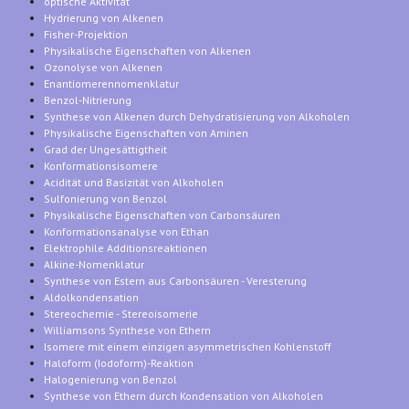
optische Aktivität
Hydrierung von Alkenen
Fisher-Projektion
Physikalische Eigenschaften von Alkenen
Ozonolyse von Alkenen
Enantiomerennomenklatur
Benzol-Nitrierung
Synthese von Alkenen durch Dehydratisierung von Alkoholen
Physikalische Eigenschaften von Aminen
Grad der Ungesättigtheit
Konformationsisomere
Acidität und Basizität von Alkoholen
Sulfonierung von Benzol
Physikalische Eigenschaften von Carbonsäuren
Konformationsanalyse von Ethan
Elektrophile Additionsreaktionen
Alkine-Nomenklatur
Synthese von Estern aus Carbonsäuren - Veresterung
Aldolkondensation
Stereochemie - Stereoisomerie
Williamsons Synthese von Ethern
Isomere mit einem einzigen asymmetrischen Kohlenstoff
Haloform (Iodoform)-Reaktion
Halogenierung von Benzol
Synthese von Ethern durch Kondensation von Alkoholen