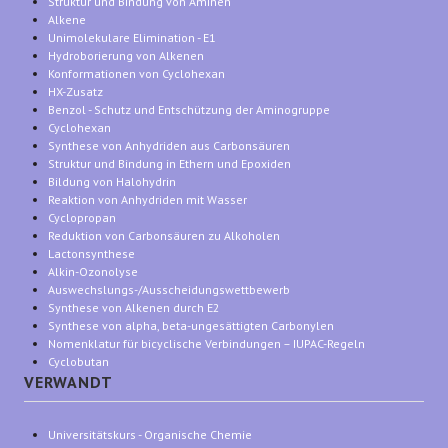
Struktur und Bindung von Aminen
Alkene
Unimolekulare Elimination - E1
Hydroborierung von Alkenen
Konformationen von Cyclohexan
HX-Zusatz
Benzol - Schutz und Entschützung der Aminogruppe
Cyclohexan
Synthese von Anhydriden aus Carbonsäuren
Struktur und Bindung in Ethern und Epoxiden
Bildung von Halohydrin
Reaktion von Anhydriden mit Wasser
Cyclopropan
Reduktion von Carbonsäuren zu Alkoholen
Lactonsynthese
Alkin-Ozonolyse
Auswechslungs-/Ausscheidungswettbewerb
Synthese von Alkenen durch E2
Synthese von alpha, beta-ungesättigten Carbonylen
Nomenklatur für bicyclische Verbindungen – IUPAC-Regeln
Cyclobutan
VERWANDT
Universitätskurs - Organische Chemie