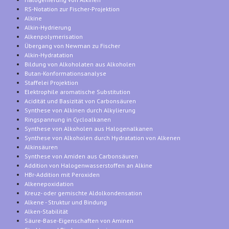
RS-Notation zur Fischer-Projektion
Alkine
Alkin-Hydrierung
Alkenpolymerisation
Übergang von Newman zu Fischer
Alkin-Hydratation
Bildung von Alkoholaten aus Alkoholen
Butan-Konformationsanalyse
Staffelei Projektion
Elektrophile aromatische Substitution
Acidität und Basizität von Carbonsäuren
Synthese von Alkinen durch Alkylierung
Ringspannung in Cycloalkanen
Synthese von Alkoholen aus Halogenalkanen
Synthese von Alkoholen durch Hydratation von Alkenen
Alkinsäuren
Synthese von Amiden aus Carbonsäuren
Addition von Halogenwasserstoffen an Alkine
HBr-Addition mit Peroxiden
Alkenepoxidation
Kreuz- oder gemischte Aldolkondensation
Alkene - Struktur und Bindung
Alken-Stabilität
Säure-Base-Eigenschaften von Aminen