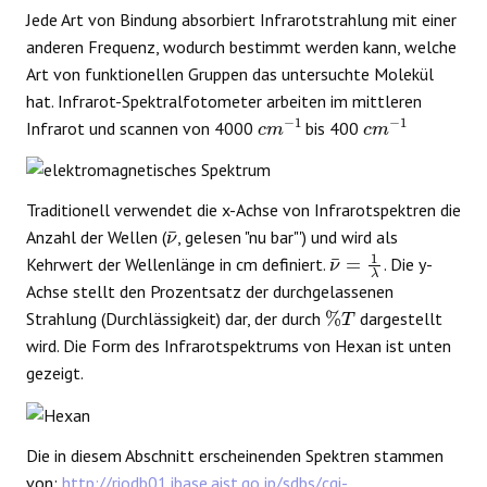
Jede Art von Bindung absorbiert Infrarotstrahlung mit einer
anderen Frequenz, wodurch bestimmt werden kann, welche
Art von funktionellen Gruppen das untersuchte Molekül
hat. Infrarot-Spektralfotometer arbeiten im mittleren
c
m
−
1
c
m
−
1
Infrarot und scannen von 4000
bis 400
Traditionell verwendet die x-Achse von Infrarotspektren die
ν
¯
Anzahl der Wellen (
, gelesen "nu bar"') und wird als
ν
¯
=
1
λ
Kehrwert der Wellenlänge in cm definiert.
. Die y-
Achse stellt den Prozentsatz der durchgelassenen
%
T
Strahlung (Durchlässigkeit) dar, der durch
dargestellt
wird. Die Form des Infrarotspektrums von Hexan ist unten
gezeigt.
Die in diesem Abschnitt erscheinenden Spektren stammen
von:
http://riodb01.ibase.aist.go.jp/sdbs/cgi-