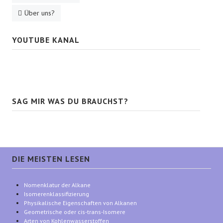
Über uns?
YOUTUBE KANAL
SAG MIR WAS DU BRAUCHST?
DIE MEISTEN LESEN
Nomenklatur der Alkane
Isomerenklassifizierung
Physikalische Eigenschaften von Alkanen
Geometrische oder cis-trans-Isomere
Arten von Kohlenwasserstoffen