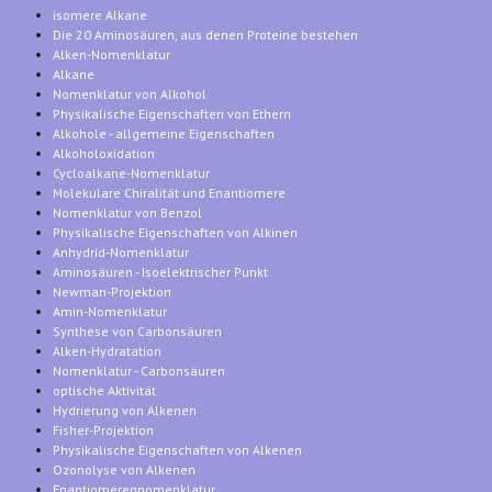
isomere Alkane
Die 20 Aminosäuren, aus denen Proteine bestehen
Alken-Nomenklatur
Alkane
Nomenklatur von Alkohol
Physikalische Eigenschaften von Ethern
Alkohole - allgemeine Eigenschaften
Alkoholoxidation
Cycloalkane-Nomenklatur
Molekulare Chiralität und Enantiomere
Nomenklatur von Benzol
Physikalische Eigenschaften von Alkinen
Anhydrid-Nomenklatur
Aminosäuren - Isoelektrischer Punkt
Newman-Projektion
Amin-Nomenklatur
Synthese von Carbonsäuren
Alken-Hydratation
Nomenklatur - Carbonsäuren
optische Aktivität
Hydrierung von Alkenen
Fisher-Projektion
Physikalische Eigenschaften von Alkenen
Ozonolyse von Alkenen
Enantiomerennomenklatur