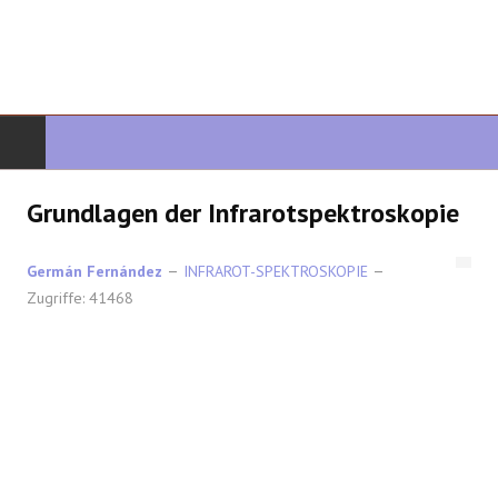
START
Grundlagen der Infrarotspektroskopie
ORGANISCHE CHEMIE
Germán Fernández
INFRAROT-SPEKTROSKOPIE
Zugriffe: 41468
FORTGESCHRITTENE ORGANISCHE
HETEROZYKLEN
SYNTHESE
SPEKTROSKOPIE