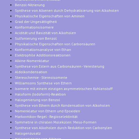
Benzol-Nitrierung
Synthese von Alkenen durch Dehydratisierung von Alkoholen
Physikalische Eigenschaften von Aminen
Grad der Ungesättigtheit
Konformationsisomere
Acidität und Basizität von Alkoholen
Sulfonierung von Benzol
Physikalische Eigenschaften von Carbonsäuren
Konformationsanalyse von Ethan
Elektrophile Additionsreaktionen
Alkine-Nomenklatur
Synthese von Estern aus Carbonsäuren - Veresterung
Aldolkondensation
Stereochemie - Stereoisomerie
Williamsons Synthese von Ethern
Isomere mit einem einzigen asymmetrischen Kohlenstoff
Haloform (Iodoform)-Reaktion
Halogenierung von Benzol
Synthese von Ethern durch Kondensation von Alkoholen
Nomenklatur von Ethern und Epoxiden
Markovnikov-Regel - Regioselektivität
Symmetrie in chiralen Molekülen: Meso-Formen
Synthese von Alkoholen durch Reduktion von Carbonylen
Halogenzusatz
Halogenierung von Alkinen