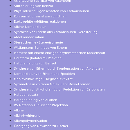
Acidität und Basizität von Alkoholen
Sulfonierung von Benzol
Physikalische Eigenschaften von Carbonsäuren
Konformationsanalyse von Ethan
Elektrophile Additionsreaktionen
Alkine-Nomenklatur
Synthese von Estern aus Carbonsäuren - Veresterung
Aldolkondensation
Stereochemie - Stereoisomerie
Williamsons Synthese von Ethern
Isomere mit einem einzigen asymmetrischen Kohlenstoff
Haloform (Iodoform)-Reaktion
Halogenierung von Benzol
Synthese von Ethern durch Kondensation von Alkoholen
Nomenklatur von Ethern und Epoxiden
Markovnikov-Regel - Regioselektivität
Symmetrie in chiralen Molekülen: Meso-Formen
Synthese von Alkoholen durch Reduktion von Carbonylen
Halogenzusatz
Halogenierung von Alkinen
RS-Notation zur Fischer-Projektion
Alkine
Alkin-Hydrierung
Alkenpolymerisation
Übergang von Newman zu Fischer