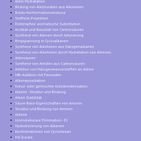
Alkin-Hydratation
Bildung von Alkoholaten aus Alkoholen
Butan-Konformationsanalyse
Staffelei Projektion
Elektrophile aromatische Substitution
Acidität und Basizität von Carbonsäuren
Synthese von Alkinen durch Alkylierung
Ringspannung in Cycloalkanen
Synthese von Alkoholen aus Halogenalkanen
Synthese von Alkoholen durch Hydratation von Alkenen
Alkinsäuren
Synthese von Amiden aus Carbonsäuren
Addition von Halogenwasserstoffen an Alkine
HBr-Addition mit Peroxiden
Alkenepoxidation
Kreuz- oder gemischte Aldolkondensation
Alkene - Struktur und Bindung
Alken-Stabilität
Säure-Base-Eigenschaften von Aminen
Struktur und Bindung von Aminen
Alkene
Unimolekulare Elimination - E1
Hydroborierung von Alkenen
Konformationen von Cyclohexan
HX-Zusatz