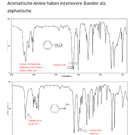
Aromatische Amine haben intensivere Banden als
aliphatische.