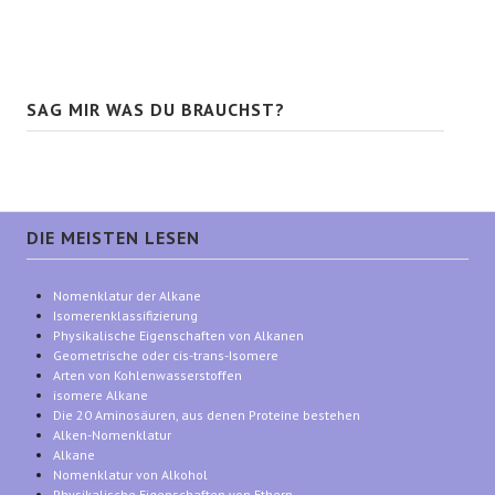
SAG MIR WAS DU BRAUCHST?
DIE MEISTEN LESEN
Nomenklatur der Alkane
Isomerenklassifizierung
Physikalische Eigenschaften von Alkanen
Geometrische oder cis-trans-Isomere
Arten von Kohlenwasserstoffen
isomere Alkane
Die 20 Aminosäuren, aus denen Proteine bestehen
Alken-Nomenklatur
Alkane
Nomenklatur von Alkohol
Physikalische Eigenschaften von Ethern