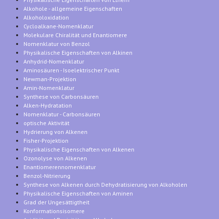
Alkohole - allgemeine Eigenschaften
Alkoholoxidation
Cycloalkane-Nomenklatur
Molekulare Chiralität und Enantiomere
Nomenklatur von Benzol
Physikalische Eigenschaften von Alkinen
Anhydrid-Nomenklatur
Aminosäuren - Isoelektrischer Punkt
Newman-Projektion
Amin-Nomenklatur
Synthese von Carbonsäuren
Alken-Hydratation
Nomenklatur - Carbonsäuren
optische Aktivität
Hydrierung von Alkenen
Fisher-Projektion
Physikalische Eigenschaften von Alkenen
Ozonolyse von Alkenen
Enantiomerennomenklatur
Benzol-Nitrierung
Synthese von Alkenen durch Dehydratisierung von Alkoholen
Physikalische Eigenschaften von Aminen
Grad der Ungesättigtheit
Konformationsisomere