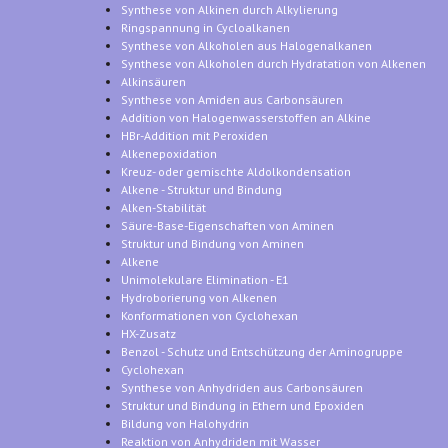
Synthese von Alkinen durch Alkylierung
Ringspannung in Cycloalkanen
Synthese von Alkoholen aus Halogenalkanen
Synthese von Alkoholen durch Hydratation von Alkenen
Alkinsäuren
Synthese von Amiden aus Carbonsäuren
Addition von Halogenwasserstoffen an Alkine
HBr-Addition mit Peroxiden
Alkenepoxidation
Kreuz- oder gemischte Aldolkondensation
Alkene - Struktur und Bindung
Alken-Stabilität
Säure-Base-Eigenschaften von Aminen
Struktur und Bindung von Aminen
Alkene
Unimolekulare Elimination - E1
Hydroborierung von Alkenen
Konformationen von Cyclohexan
HX-Zusatz
Benzol - Schutz und Entschützung der Aminogruppe
Cyclohexan
Synthese von Anhydriden aus Carbonsäuren
Struktur und Bindung in Ethern und Epoxiden
Bildung von Halohydrin
Reaktion von Anhydriden mit Wasser