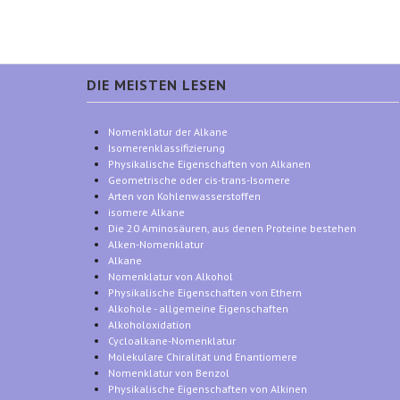
DIE MEISTEN LESEN
Nomenklatur der Alkane
Isomerenklassifizierung
Physikalische Eigenschaften von Alkanen
Geometrische oder cis-trans-Isomere
Arten von Kohlenwasserstoffen
isomere Alkane
Die 20 Aminosäuren, aus denen Proteine bestehen
Alken-Nomenklatur
Alkane
Nomenklatur von Alkohol
Physikalische Eigenschaften von Ethern
Alkohole - allgemeine Eigenschaften
Alkoholoxidation
Cycloalkane-Nomenklatur
Molekulare Chiralität und Enantiomere
Nomenklatur von Benzol
Physikalische Eigenschaften von Alkinen