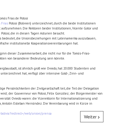
omás Frías de Potosí
 Frías
Potosí (Bolivien) unterzeichnet, durch die beide Institutionen
 aufzunehmen. Die Rektoren beider Institutionen, Vicente Gotor und
Potosí, die in diesen Tagen Asturien besucht.
s bedeutet, die Unionsbeziehungen mit Lateinamerika auszubauen,
fische institutionelle Kooperationsvereinbarungen hat.
eginn dieser Zusammenarbeit, die nicht nur für die Tomás-Frías-
ojekten von besonderer Bedeutung sein könnte.
ergbaustadt, ist ähnlich groß wie Oviedo, hat 20.000 Studenten und
unterzeichnet hat, verfügt über intensive Gold-, Zinn- und
 Persönlichkeiten der Zivilgesellschaft teil, die Teil der Delegation
t wird; der Gouverneur von Potosí, Félix González; der Bürgermeister von
ersität Oviedo waren: die Vizerektorin für Internationalisierung und
a, Antolín Esteban Hernández. Die Vereinbarung wird in Kürze in
bolivia?redirect=/web/uniovi/prensa
Weiter