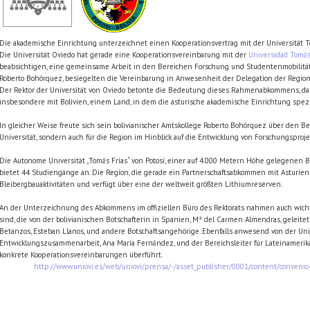
Die akademische Einrichtung unterzeichnet einen Kooperationsvertrag mit der Universität T
Die Universität Oviedo hat gerade eine Kooperationsvereinbarung mit der
Universidad Tomás
beabsichtigen, eine gemeinsame Arbeit in den Bereichen Forschung und Studentenmobilität
Roberto Bohórquez, besiegelten die Vereinbarung in Anwesenheit der Delegation der Region 
Der Rektor der Universität von Oviedo betonte die Bedeutung dieses Rahmenabkommens, da
insbesondere mit Bolivien, einem Land, in dem die asturische akademische Einrichtung spezi
In gleicher Weise freute sich sein bolivianischer Amtskollege Roberto Bohórquez über den B
Universität, sondern auch für die Region im Hinblick auf die Entwicklung von Forschungspr
Die Autonome Universität „Tomás Frías“ von Potosí, einer auf 4.000 Metern Höhe gelegenen B
bietet 44 Studiengänge an. Die Region, die gerade ein Partnerschaftsabkommen mit Asturien 
Bleibergbauaktivitäten und verfügt über eine der weltweit größten Lithiumreserven.
An der Unterzeichnung des Abkommens im offiziellen Büro des Rektorats nahmen auch wichtige
sind, die von der bolivianischen Botschafterin in Spanien, Mª del Carmen Almendras, geleite
Betanzos, Esteban Llanos, und andere Botschaftsangehörige. Ebenfalls anwesend von der Univ
Entwicklungszusammenarbeit, Ana María Fernández, und der Bereichsleiter für Lateinamerik
konkrete Kooperationsvereinbarungen überführt.
http://www.uniovi.es/web/uniovi/prensa/-/asset_publisher/0001/content/convenio-