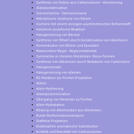
Synthese von Estern aus Carbonsäuren - Veresterung
Aldolkondensation
Stereochemie - Stereoisomerie
Williamsons Synthese von Ethern
Isomere mit einem einzigen asymmetrischen Kohlenstoff
Haloform (Iodoform)-Reaktion
Halogenierung von Benzol
Synthese von Ethern durch Kondensation von Alkoholen
Nomenklatur von Ethern und Epoxiden
Markovnikov-Regel - Regioselektivität
Symmetrie in chiralen Molekülen: Meso-Formen
Synthese von Alkoholen durch Reduktion von Carbonylen
Halogenzusatz
Halogenierung von Alkinen
RS-Notation zur Fischer-Projektion
Alkine
Alkin-Hydrierung
Alkenpolymerisation
Übergang von Newman zu Fischer
Alkin-Hydratation
Bildung von Alkoholaten aus Alkoholen
Butan-Konformationsanalyse
Staffelei Projektion
Elektrophile aromatische Substitution
Acidität und Basizität von Carbonsäuren