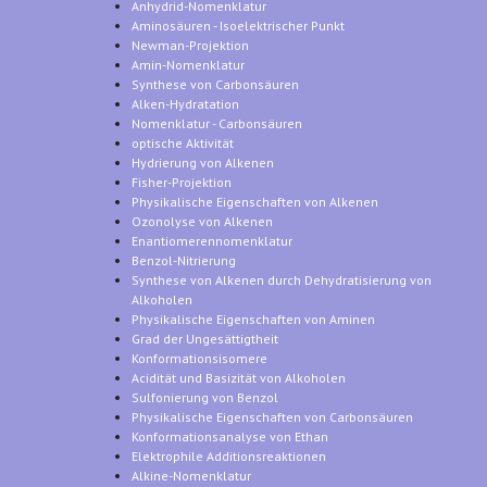
Anhydrid-Nomenklatur
Aminosäuren - Isoelektrischer Punkt
Newman-Projektion
Amin-Nomenklatur
Synthese von Carbonsäuren
Alken-Hydratation
Nomenklatur - Carbonsäuren
optische Aktivität
Hydrierung von Alkenen
Fisher-Projektion
Physikalische Eigenschaften von Alkenen
Ozonolyse von Alkenen
Enantiomerennomenklatur
Benzol-Nitrierung
Synthese von Alkenen durch Dehydratisierung von
Alkoholen
Physikalische Eigenschaften von Aminen
Grad der Ungesättigtheit
Konformationsisomere
Acidität und Basizität von Alkoholen
Sulfonierung von Benzol
Physikalische Eigenschaften von Carbonsäuren
Konformationsanalyse von Ethan
Elektrophile Additionsreaktionen
Alkine-Nomenklatur