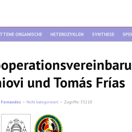
ITTENE ORGANISCHE
HETEROZYKLEN
SYNTHESE
SPE
operationsvereinbar
iovi und Tomás Frías
 Fernández
Nicht kategorisiert
Zugriffe: 35210