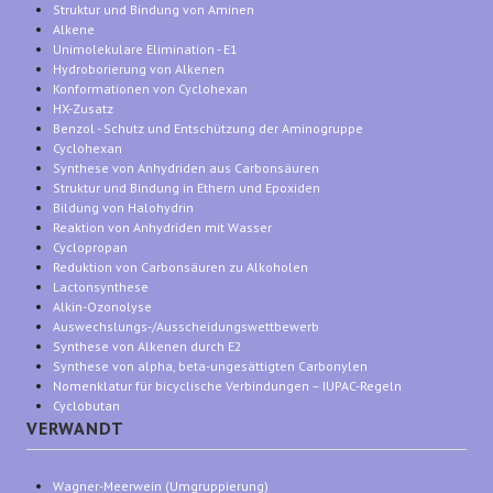
Struktur und Bindung von Aminen
Alkene
Unimolekulare Elimination - E1
Hydroborierung von Alkenen
Konformationen von Cyclohexan
HX-Zusatz
Benzol - Schutz und Entschützung der Aminogruppe
Cyclohexan
Synthese von Anhydriden aus Carbonsäuren
Struktur und Bindung in Ethern und Epoxiden
Bildung von Halohydrin
Reaktion von Anhydriden mit Wasser
Cyclopropan
Reduktion von Carbonsäuren zu Alkoholen
Lactonsynthese
Alkin-Ozonolyse
Auswechslungs-/Ausscheidungswettbewerb
Synthese von Alkenen durch E2
Synthese von alpha, beta-ungesättigten Carbonylen
Nomenklatur für bicyclische Verbindungen – IUPAC-Regeln
Cyclobutan
VERWANDT
Wagner-Meerwein (Umgruppierung)