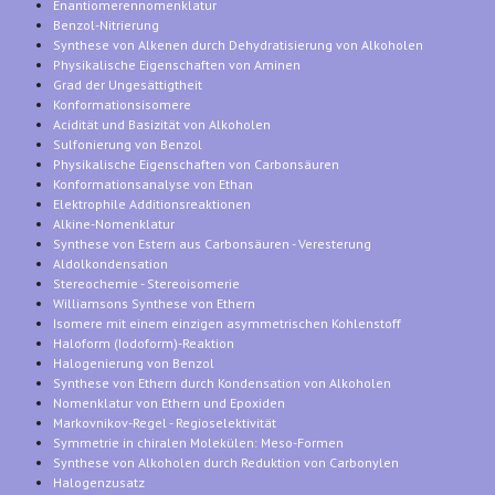
Enantiomerennomenklatur
Benzol-Nitrierung
Synthese von Alkenen durch Dehydratisierung von Alkoholen
Physikalische Eigenschaften von Aminen
Grad der Ungesättigtheit
Konformationsisomere
Acidität und Basizität von Alkoholen
Sulfonierung von Benzol
Physikalische Eigenschaften von Carbonsäuren
Konformationsanalyse von Ethan
Elektrophile Additionsreaktionen
Alkine-Nomenklatur
Synthese von Estern aus Carbonsäuren - Veresterung
Aldolkondensation
Stereochemie - Stereoisomerie
Williamsons Synthese von Ethern
Isomere mit einem einzigen asymmetrischen Kohlenstoff
Haloform (Iodoform)-Reaktion
Halogenierung von Benzol
Synthese von Ethern durch Kondensation von Alkoholen
Nomenklatur von Ethern und Epoxiden
Markovnikov-Regel - Regioselektivität
Symmetrie in chiralen Molekülen: Meso-Formen
Synthese von Alkoholen durch Reduktion von Carbonylen
Halogenzusatz