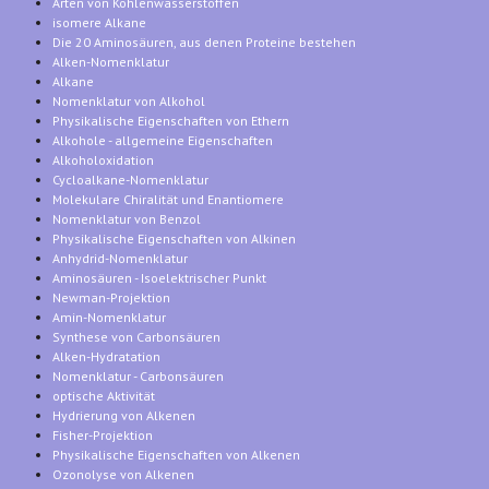
Arten von Kohlenwasserstoffen
isomere Alkane
Die 20 Aminosäuren, aus denen Proteine bestehen
Alken-Nomenklatur
Alkane
Nomenklatur von Alkohol
Physikalische Eigenschaften von Ethern
Alkohole - allgemeine Eigenschaften
Alkoholoxidation
Cycloalkane-Nomenklatur
Molekulare Chiralität und Enantiomere
Nomenklatur von Benzol
Physikalische Eigenschaften von Alkinen
Anhydrid-Nomenklatur
Aminosäuren - Isoelektrischer Punkt
Newman-Projektion
Amin-Nomenklatur
Synthese von Carbonsäuren
Alken-Hydratation
Nomenklatur - Carbonsäuren
optische Aktivität
Hydrierung von Alkenen
Fisher-Projektion
Physikalische Eigenschaften von Alkenen
Ozonolyse von Alkenen