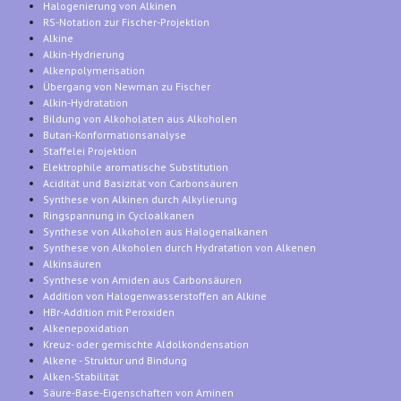
Halogenierung von Alkinen
RS-Notation zur Fischer-Projektion
Alkine
Alkin-Hydrierung
Alkenpolymerisation
Übergang von Newman zu Fischer
Alkin-Hydratation
Bildung von Alkoholaten aus Alkoholen
Butan-Konformationsanalyse
Staffelei Projektion
Elektrophile aromatische Substitution
Acidität und Basizität von Carbonsäuren
Synthese von Alkinen durch Alkylierung
Ringspannung in Cycloalkanen
Synthese von Alkoholen aus Halogenalkanen
Synthese von Alkoholen durch Hydratation von Alkenen
Alkinsäuren
Synthese von Amiden aus Carbonsäuren
Addition von Halogenwasserstoffen an Alkine
HBr-Addition mit Peroxiden
Alkenepoxidation
Kreuz- oder gemischte Aldolkondensation
Alkene - Struktur und Bindung
Alken-Stabilität
Säure-Base-Eigenschaften von Aminen