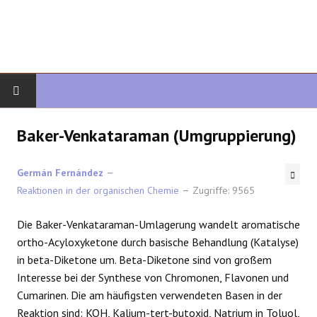
START
Baker-Venkataraman (Umgruppierung)
ORGANISCHE CHEMIE
Germán Fernández
Reaktionen in der organischen Chemie
Zugriffe: 9565
FORTGESCHRITTENE ORGANISCHE
Die Baker-Venkataraman-Umlagerung wandelt aromatische
HETEROZYKLEN
ortho-Acyloxyketone durch basische Behandlung (Katalyse)
in beta-Diketone um. Beta-Diketone sind von großem
SYNTHESE
Interesse bei der Synthese von Chromonen, Flavonen und
Cumarinen. Die am häufigsten verwendeten Basen in der
SPEKTROSKOPIE
Reaktion sind: KOH, Kalium-tert-butoxid, Natrium in Toluol,