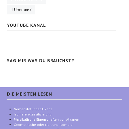
Über uns?
YOUTUBE KANAL
SAG MIR WAS DU BRAUCHST?
DIE MEISTEN LESEN
Nomenklatur der Alkane
Isomerenklassifizierung
Physikalische Eigenschaften von Alkanen
Geometrische oder cis-trans-Isomere