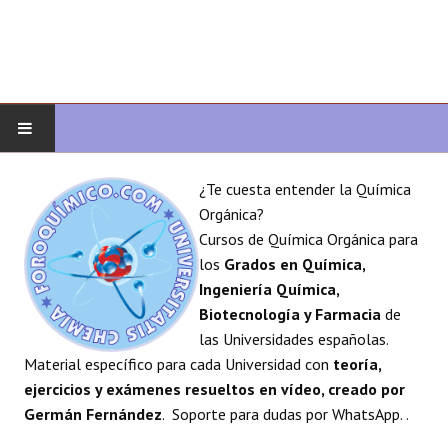
INICIO
¿Te cuesta entender la Química
Orgánica?
QUÍMICA ORGÁNICA
Cursos de Química Orgánica para
los
Grados en Química,
ORGÁNICA AVANZADA
Ingeniería Química,
Biotecnología y Farmacia
de
HETEROCICLOS
las Universidades españolas.
Material específico para cada Universidad con
teoría,
SÍNTESIS
ejercicios y exámenes resueltos en vídeo, creado por
Germán Fernández
. Soporte para dudas por WhatsApp. .
ESPECTROSCOPÍA