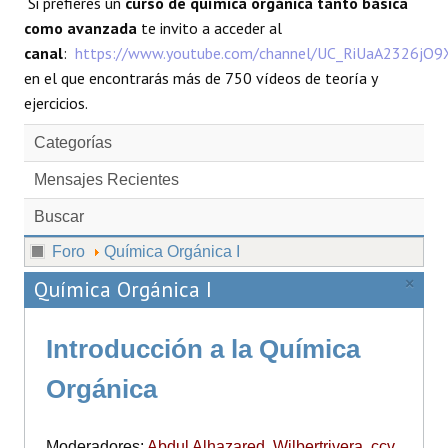
Si prefieres un
curso de química orgánica tanto básica
como avanzada
te invito a acceder al
canal
:
https://www.youtube.com/channel/UC_RiUaA2326jO
en el que encontrarás más de 750 vídeos de teoría y
ejercicios.
Categorías
Mensajes Recientes
Buscar
Foro
Química Orgánica I
Química Orgánica I
×
Introducción a la Química
Orgánica
Moderadores:
Abdul Alhazared
,
Wilbertrivera
,
ccv