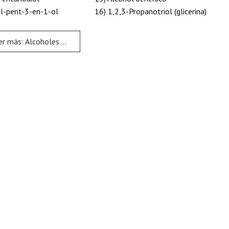
il-pent-3-en-1-ol
16) 1,2,3-Propanotriol (glicerina)
más: Alcoholes - Problema 3