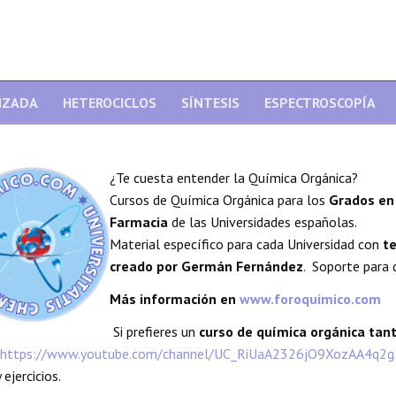
NZADA
HETEROCICLOS
SÍNTESIS
ESPECTROSCOPÍA
¿Te cuesta entender la Química Orgánica?
Cursos de Química Orgánica para los
Grados en 
Farmacia
de las Universidades españolas.
Material específico para cada Universidad con
te
creado por Germán Fernández
. Soporte para 
Más información en
www.foroquimico.com
Si prefieres un
curso de química orgánica ta
https://www.youtube.com/channel/UC_RiUaA2326jO9XozAA4q2g
 ejercicios.