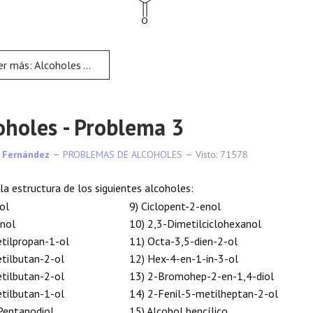
más: Alcoholes - Problema 2
oholes - Problema 3
 Fernández
PROBLEMAS DE ALCOHOLES
Visto: 71578
 la estructura de los siguientes alcoholes:
ol
9) Ciclopent-2-enol
anol
10) 2,3-Dimetilciclohexanol
tilpropan-1-ol
11) Octa-3,5-dien-2-ol
tilbutan-2-ol
12) Hex-4-en-1-in-3-ol
tilbutan-2-ol
13) 2-Bromohep-2-en-1,4-diol
tilbutan-1-ol
14) 2-Fenil-5-metilheptan-2-ol
Pentanodiol
15) Alcohol bencílico