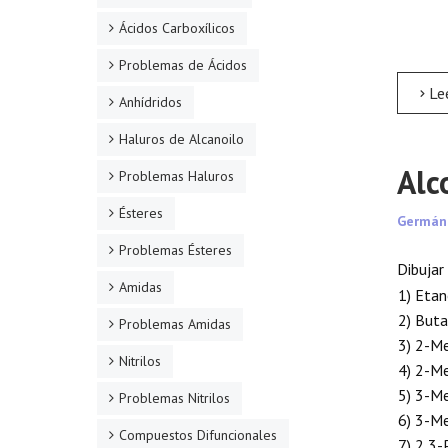
Ácidos Carboxílicos
Problemas de Ácidos
Leer 
Anhídridos
Haluros de Alcanoilo
Alc
Problemas Haluros
Ésteres
Germán
Problemas Ésteres
Dibujar
Amidas
1) Etan
2) But
Problemas Amidas
3) 2-Me
Nitrilos
4) 2-Me
5) 3-Me
Problemas Nitrilos
6) 3-Me
Compuestos Difuncionales
7) 2,3-