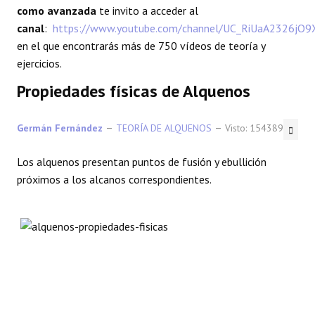
como avanzada
te invito a acceder al
REACCIONES
canal
:
https://www.youtube.com/channel/UC_RiUaA2326jO
en el que encontrarás más de 750 vídeos de teoría y
FORO
ejercicios.
Propiedades físicas de Alquenos
LAB
Germán Fernández
TEORÍA DE ALQUENOS
Visto: 154389
Los alquenos presentan puntos de fusión y ebullición
próximos a los alcanos correspondientes.