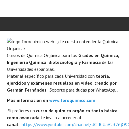
INICIO
¿Te cuesta entender la Química
Orgánica?
QUÍMICA ORGÁNICA
Cursos de Química Orgánica para los
Grados en Química,
Ingeniería Química, Biotecnología y Farmacia
de las
ORGÁNICA AVANZADA
Universidades españolas.
Material específico para cada Universidad con
teoría,
HETEROCICLOS
ejercicios y exámenes resueltos en vídeo, creado por
Germán Fernández
. Soporte para dudas por WhatsApp. .
SÍNTESIS
Más información en
www.foroquimico.com
ESPECTROSCOPÍA
Si prefieres un
curso de química orgánica tanto básica
como avanzada
te invito a acceder al
REACCIONES
canal
:
https://www.youtube.com/channel/UC_RiUaA2326jO