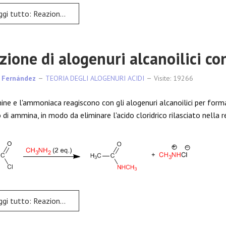
o: Reazione degli alogenuri alcanoilici con gli alcoli
zione di alogenuri alcanoilici 
 Fernández
TEORIA DEGLI ALOGENURI ACIDI
Visite: 19266
ne e l'ammoniaca reagiscono con gli alogenuri alcanoilici per form
 di ammina, in modo da eliminare l'acido cloridrico rilasciato nella r
: Reazione di alogenuri alcanoilici con ammine e ammoniaca