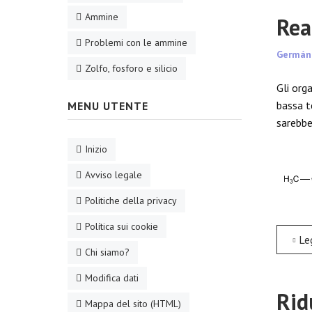
Ammine
Rea
Problemi con le ammine
Germán
Zolfo, fosforo e silicio
Gli org
bassa t
MENU UTENTE
sarebbe
Inizio
Avviso legale
Politiche della privacy
Política sui cookie
Leggi tutt
Chi siamo?
Modifica dati
Rid
Mappa del sito (HTML)