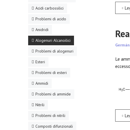
Leggi tutt
Acidi carbossilici
Problemi di acido
Anidridi
Rea
Alogenuri Alcanoilici
Germán
Problemi di alogenuri
Le ammi
Esteri
eccesso
Problemi di esteri
Ammidi
Problemi di ammide
Nitrili
Leggi tutto
Problemi di nitrili
Composti difunzionali