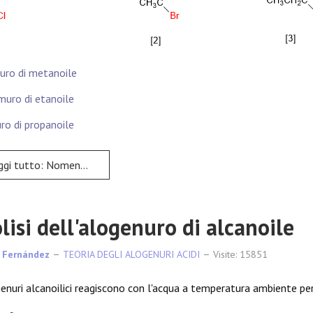
ruro di metanoile
muro di etanoile
uro di propanoile
tto: Nomenclatura: alogenuri alcanoilici
olisi dell'alogenuro di alcanoile
 Fernández
TEORIA DEGLI ALOGENURI ACIDI
Visite: 15851
genuri alcanoilici reagiscono con l'acqua a temperatura ambiente per 