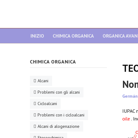
INIZIO
CHIMICA ORGANICA
ORGANICA AVA
CHIMICA ORGANICA
TEO
Nom
Alcani
Problemi con gli alcani
Germán
Cicloalcani
IUPAC n
Problemi con i cicloalcani
oile
. I
Alcani di alogenazione
Stereochimica