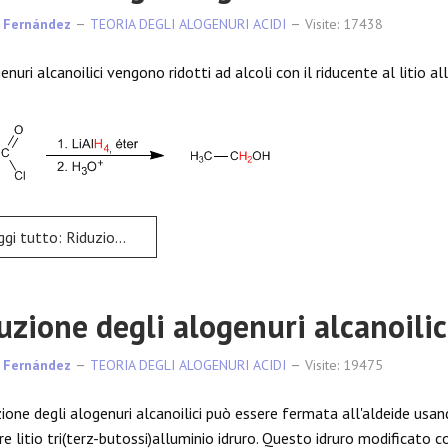
 Fernández
TEORIA DEGLI ALOGENURI ACIDI
Visite: 17438
enuri alcanoilici vengono ridotti ad alcoli con il riducente al litio a
to: Riduzione degli alogenuri acidi ad alcoli
uzione degli alogenuri alcanoilic
 Fernández
TEORIA DEGLI ALOGENURI ACIDI
Visite: 19475
ione degli alogenuri alcanoilici può essere fermata all'aldeide usando
e litio tri(terz-butossi)alluminio idruro. Questo idruro modificato co