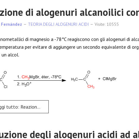
zione di alogenuri alcanoilici co
 Fernández
TEORIA DEGLI ALOGENURI ACIDI
Visite: 10555
anometallici di magnesio a -78°C reagiscono con gli alogenuri di alc
emperatura per evitare di aggiungere un secondo equivalente di or
 un alcol.
o: Reazione di alogenuri alcanoilici con organometallici
uzione degli alogenuri acidi ad a