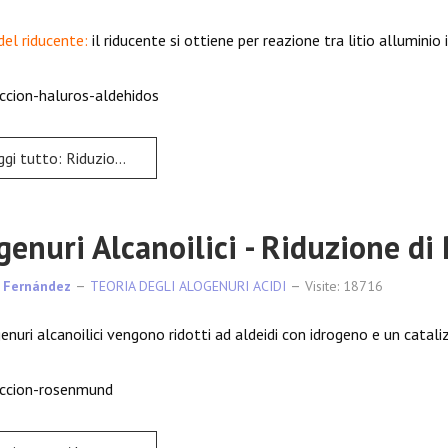
del riducente:
il riducente si ottiene per reazione tra litio alluminio
o: Riduzione degli alogenuri alcanoilici ad aldeidi
genuri Alcanoilici - Riduzione d
 Fernández
TEORIA DEGLI ALOGENURI ACIDI
Visite: 18716
genuri alcanoilici vengono ridotti ad aldeidi con idrogeno e un catal