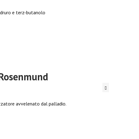
 idruro e terz-butanolo
i Rosenmund
izzatore avvelenato dal palladio.