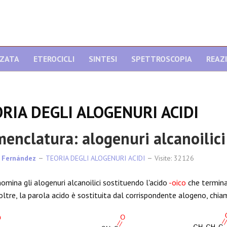
NZATA
ETEROCICLI
SINTESI
SPETTROSCOPIA
REAZ
RIA DEGLI ALOGENURI ACIDI
enclatura: alogenuri alcanoilici
 Fernández
TEORIA DEGLI ALOGENURI ACIDI
Visite: 32126
omina gli alogenuri alcanoilici sostituendo l'acido
-oico
che termina
noltre, la parola acido è sostituita dal corrispondente alogeno, chia