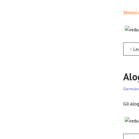
Sintesi 
Leggi tutt
Alo
Germán
Gli alo