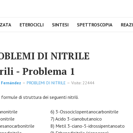
NZATA
ETEROCICLI
SINTESI
SPETTROSCOPIA
REAZ
OBLEMI DI NITRILE
rili - Problema 1
 Fernández
PROBLEMI DI NITRILE
Visite: 22444
e formule di struttura dei seguenti nitrili.
nonitrile
6) 3-Ossociclopentanocarbonitrile
onitrile
7) Acido 3-cianobutanoico
oesanocarbonitrile
8) Metil 3-ciano-5-idrossipentanoato