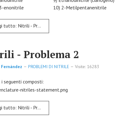
anodinitrile
9) Ethanodinitrile (cianogeno)
3-enonitrile
10) 2-Metilpentanenitrile
Leggi tutto: Nitrili - Problema 1
rili - Problema 2
 Fernández
PROBLEMI DI NITRILE
Visite: 16283
i seguenti composti:
Leggi tutto: Nitrili - Problema 2