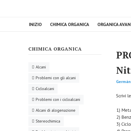
INIZIO
CHIMICA ORGANICA
ORGANICA AVA
CHIMICA ORGANICA
PR
Nit
Alcani
Problemi con gli alcani
Germán
Cicloalcani
Scrivi l
Problemi con i cicloalcani
1) Meta
Alcani di alogenazione
2) Benz
Stereochimica
3) Cicl