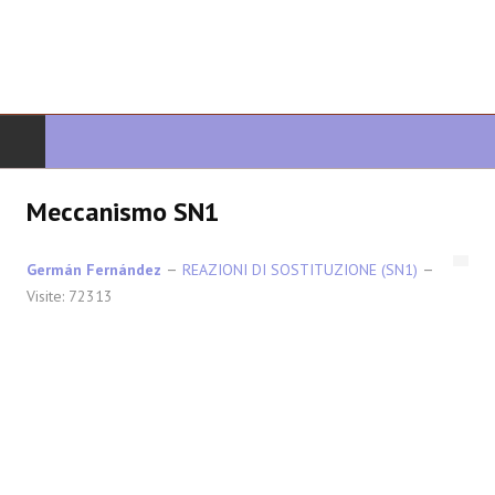
INIZIO
Meccanismo SN1
CHIMICA ORGANICA
Germán Fernández
REAZIONI DI SOSTITUZIONE (SN1)
Visite: 72313
ORGANICA AVANZATA
ETEROCICLI
SINTESI
SPETTROSCOPIA