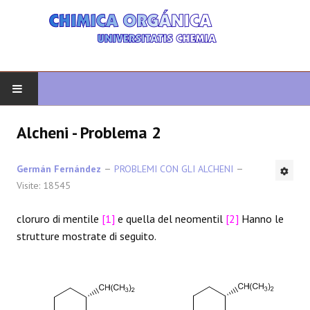
INIZIO
Alcheni - Problema 2
CHIMICA ORGANICA
Germán Fernández
PROBLEMI CON GLI ALCHENI
Visite: 18545
ORGANICA AVANZATA
cloruro di mentile
[1]
e quella del neomentil
[2]
Hanno le
ETEROCICLI
strutture mostrate di seguito.
SINTESI
SPETTROSCOPIA