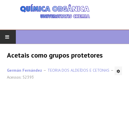
COMEÇAR
Acetais como grupos protetores
QUIMICA ORGANICA
Germán Fernández
TEORIA DOS ALDEÍDOS E CETONAS
Acessos: 52393
ORGÂNICO AVANÇADO
HETEROCICLOS
SÍNTESE
ESPECTROSCOPIA