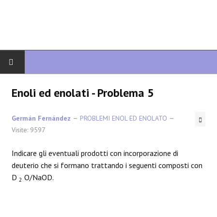
INIZIO
Enoli ed enolati - Problema 5
CHIMICA ORGANICA
Germán Fernández
PROBLEMI ENOL ED ENOLATO
Visite: 9597
ORGANICA AVANZATA
Indicare gli eventuali prodotti con incorporazione di
ETEROCICLI
deuterio che si formano trattando i seguenti composti con
D
O/NaOD.
2
SINTESI
SPETTROSCOPIA