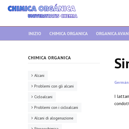
INIZIO
CHIMICA ORGANICA
ORGANICA AVA
Si
CHIMICA ORGANICA
Alcani
Germán
Problemi con gli alcani
I latta
Cicloalcani
condott
Problemi con i cicloalcani
Alcani di alogenazione
Stereochimica