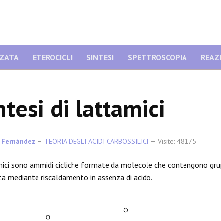
NZATA
ETEROCICLI
SINTESI
SPETTROSCOPIA
REAZ
ntesi di lattamici
 Fernández
TEORIA DEGLI ACIDI CARBOSSILICI
Visite: 48175
mici sono ammidi cicliche formate da molecole che contengono grupp
a mediante riscaldamento in assenza di acido.