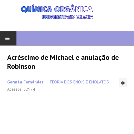
COMEÇAR
Acréscimo de Michael e anulação de
Robinson
QUIMICA ORGANICA
Germán Fernández
TEORIA DOS ENÓIS E ENOLATOS
ORGÂNICO AVANÇADO
Acessos: 52974
HETEROCICLOS
SÍNTESE
ESPECTROSCOPIA