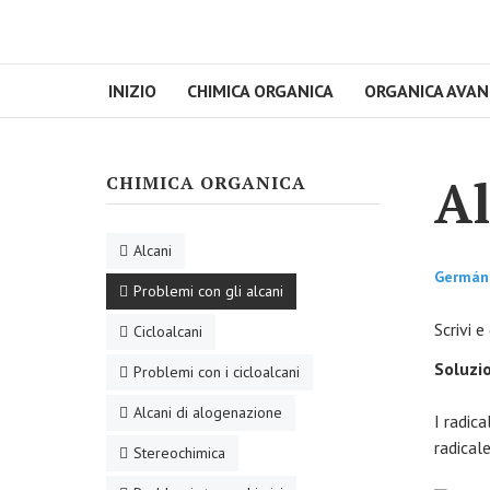
INIZIO
CHIMICA ORGANICA
ORGANICA AVA
Al
CHIMICA ORGANICA
Alcani
Germán
Problemi con gli alcani
Scrivi e
Cicloalcani
Soluzi
Problemi con i cicloalcani
Alcani di alogenazione
I radic
radical
Stereochimica