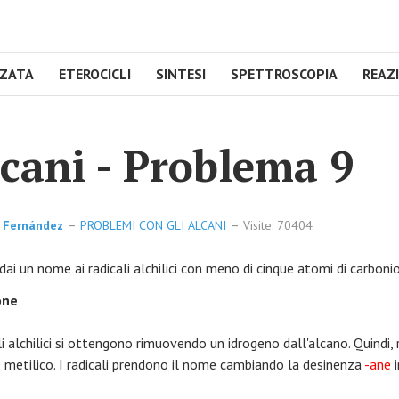
NZATA
ETEROCICLI
SINTESI
SPETTROSCOPIA
REAZ
cani - Problema 9
 Fernández
PROBLEMI CON GLI ALCANI
Visite: 70404
 dai un nome ai radicali alchilici con meno di cinque atomi di carbonio
one
ali alchilici si ottengono rimuovendo un idrogeno dall'alcano. Quindi
e metilico. I radicali prendono il nome cambiando la desinenza
-ane
i