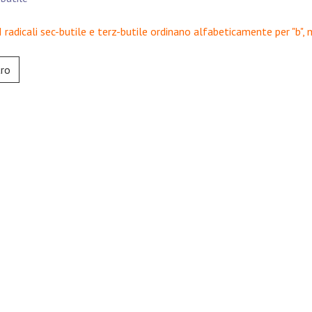
I radicali sec-butile e terz-butile ordinano alfabeticamente per "b", m
tro