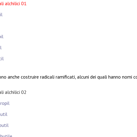
il
il
l
il
ono anche costruire radicali ramificati, alcuni dei quali hanno nom
ropil
util
butil
-butile