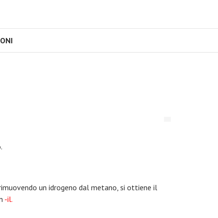
IONI
.
, rimuovendo un idrogeno dal metano, si ottiene il
n
-il.