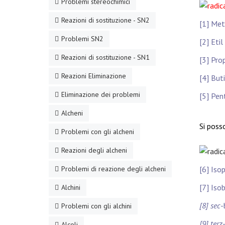
Problemi stereochimici
Reazioni di sostituzione - SN2
[1] Met
Problemi SN2
[2] Etil
Reazioni di sostituzione - SN1
[3] Prop
Reazioni Eliminazione
[4] Buti
Eliminazione dei problemi
[5] Pent
Alcheni
Si poss
Problemi con gli alcheni
Reazioni degli alcheni
Problemi di reazione degli alcheni
[6] Isop
[7] Isob
Alchini
[8] sec
-
Problemi con gli alchini
[9] terz
Alcoli