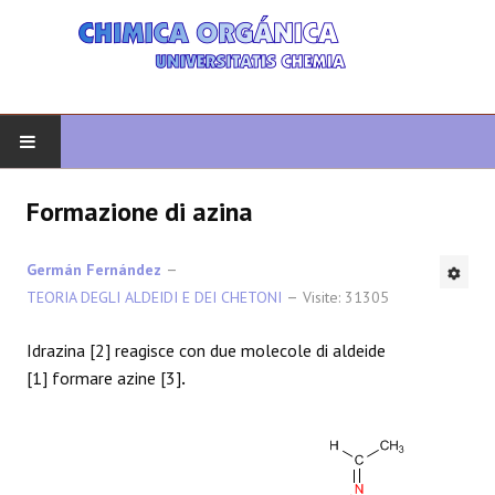
INIZIO
Formazione di azina
CHIMICA ORGANICA
Germán Fernández
TEORIA DEGLI ALDEIDI E DEI CHETONI
Visite: 31305
ORGANICA AVANZATA
Idrazina
[2] reagisce con due molecole di aldeide
ETEROCICLI
[1] formare azine [3]
.
SINTESI
SPETTROSCOPIA