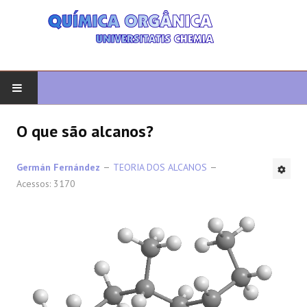
COMEÇAR
O que são alcanos?
QUIMICA ORGANICA
Germán Fernández
TEORIA DOS ALCANOS
Acessos: 3170
ORGÂNICO AVANÇADO
HETEROCICLOS
SÍNTESE
ESPECTROSCOPIA