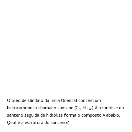
REAÇÕES
O óleo de sândalo da Índia Oriental contém um
hidrocarboneto chamado santene (C
H
). A ozonólise do
9
14
santeno seguida de hidrólise forma o composto A abaixo.
Qual é a estrutura do santeno?