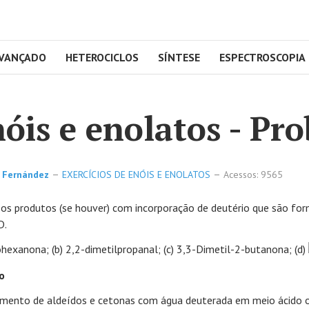
AVANÇADO
HETEROCICLOS
SÍNTESE
ESPECTROSCOPIA
óis e enolatos - Pr
 Fernández
EXERCÍCIOS DE ENÓIS E ENOLATOS
Acessos: 9565
 os produtos (se houver) com incorporação de deutério que são f
D.
lohexanona; (b) 2,2-dimetilpropanal; (c) 3,3-Dimetil-2-butanona; (d)
o
mento de aldeídos e cetonas com água deuterada em meio ácido ou