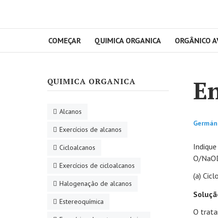
COMEÇAR
QUIMICA ORGANICA
ORGÂNICO 
En
QUIMICA ORGANICA
Alcanos
Germán
Exercícios de alcanos
Indique
Cicloalcanos
O/NaO
Exercícios de cicloalcanos
(a) Cic
Halogenação de alcanos
Soluçã
Estereoquímica
O trata